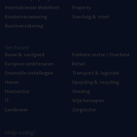
Inter­na­ti­o­na­le Mobiliteit
Pro­per­ty
Kre­diet­ver­ze­ke­ring
Voer­tuig
&
vloot
Kunst­ver­ze­ke­ring
Sec­to­ren
Bouw
&
vastgoed
Publie­ke sec­tor / Overheid
Euro­pe­se ambtenaren
Retail
Finan­ci­ë­le instellingen
Trans­port
&
logistiek
Haven
Upcy­cling
&
recycling
Hout­sec­tor
Voe­ding
IT
Vrije beroe­pen
Land­bouw
Zorg­sec­tor
Hulp nodig?