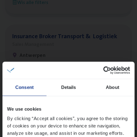
Wis alle filters
Antwerpen
Insu­ran­ce Bro­ker Trans­port
&
Logistiek
Sales Management
Antwerpen
Lees onze verhalen
Consent
Details
About
Meer dan collega’s: hoe Julie en Aurélie elkaar
versterken
We use cookies
Mathias houdt van diepgaande dossiers én droge
humor
By clicking “Accept all cookies”, you agree to the storing
of cookies on your device to enhance site navigation,
Thalia zoekt graag oplossingen, in games én op het
analyze site usage, and assist in our marketing efforts.
werk