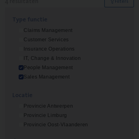
4 resultaten
Filters
Type func­tie
Insu­ran­ce Bro­ker
KMO
Claims Management
Sales Management
Customer Services
Antwerpen
Insurance Operations
IT, Change & Innovation
People Management
Cor­po­ra­te Insu­ran­ce Bro­ker Property
Sales Management
Sales Management
Loca­tie
Antwerpen
Provincie Antwerpen
Provincie Limburg
Busi­ness Mana­ger Mari­ne Cargo
Provincie Oost-Vlaanderen
People Management, Sales Management