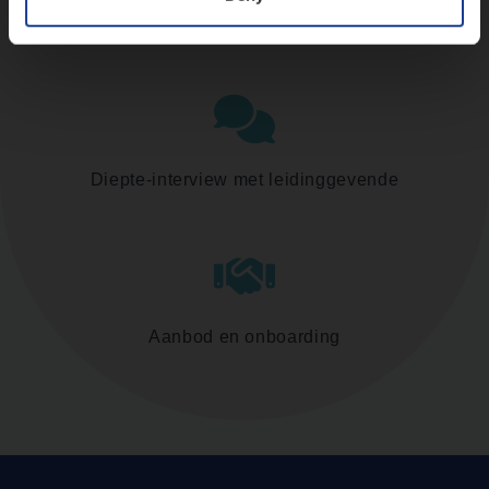
Assessment
Diepte-interview met leidinggevende
Aanbod en onboarding