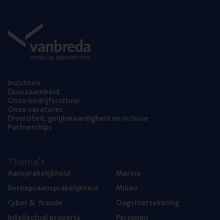
Inzich­ten
Duur­zaam­heid
Onze bedrijfs­cul­tuur
Onze vaca­tu­res
Diver­si­teit, gelijk­waar­dig­heid en inclusie
Part­ner­ships
The­ma’s
Aan­spra­ke­lijk­heid
Mari­ne
Beroeps­aan­spra­ke­lijk­heid
Mili­eu
Cyber
&
fraude
Oogst­ver­ze­ke­ring
Intel­lec­tu­al property
Per­so­nen