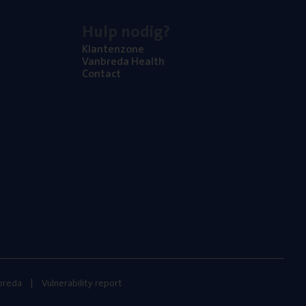
Hulp nodig?
Klan­ten­zo­ne
Van­b­re­da Health
Con­tact
nbreda
Vulnerability report