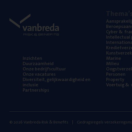
The­ma’
Aan­spra­ke­li
Beroeps­aan­s
Cyber
&
fra
Intel­lec­tu­a
Inter­na­ti­o­
Kre­diet­ver­z
Kunst­ver­ze­k
Inzich­ten
Mari­ne
Duur­zaam­heid
Mili­eu
Onze bedrijfs­cul­tuur
Oogst­ver­ze­
Onze vaca­tu­res
Per­so­nen
Diver­si­teit, gelijk­waar­dig­heid en
Pro­per­ty
inclusie
Voer­tuig
&
v
Part­ner­ships
© 2026 Vanbreda Risk & Benefits
Gedragsregels verzekeringsma