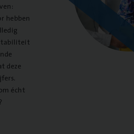
oven:
oor hebben
lledig
tabiliteit
ende
at deze
fers.
 om écht
?