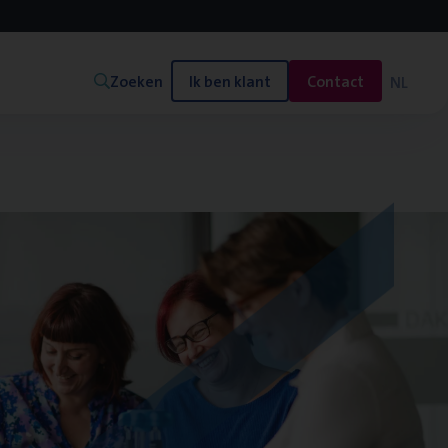
Zoeken
Ik ben klant
Contact
NL