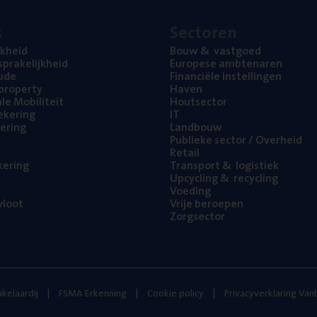
s
Sec­to­ren
jk­heid
Bouw
&
vastgoed
pra­ke­lijk­heid
Euro­pe­se ambtenaren
ude
Finan­ci­ë­le instellingen
l property
Haven
na­le Mobiliteit
Hout­sec­tor
e­ke­ring
IT
e­ring
Land­bouw
Publie­ke sec­tor / Overheid
Retail
ke­ring
Trans­port
&
logistiek
Upcy­cling
&
recycling
Voe­ding
loot
Vrije beroe­pen
Zorg­sec­tor
kelaardij
FSMA Erkenning
Cookie policy
Privacyverklaring Va