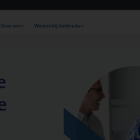
Over ons
Werken bij Vanbreda
e
e