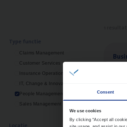
1 resulta
Type func­tie
Claims Management
Busi
Customer Services
Peop
Insurance Operations
An
IT, Change & Innovation
Consent
People Management
Sales Management
We use cookies
By clicking “Accept all cooki
Loca­tie
site usage, and assist in our 