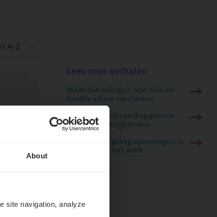
el A-Z
Lees onze verhalen
Meer dan collega’s: hoe Julie en
Aurélie elkaar versterken
Mathias houdt van diepgaande
dossiers én droge humor
Thalia zoekt graag oplossingen, in
games én op het werk
About
e site navigation, analyze