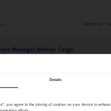
ten
Sorteer op: Tit
­ness Mana­ger Mari­ne Cargo
le Management, Sales Management
twerpen
Details
es”, you agree to the storing of cookies on your device to enhanc
marketing efforts.