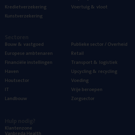
Kre­diet­ver­ze­ke­ring
Voer­tuig
&
vloot
Kunst­ver­ze­ke­ring
Sec­to­ren
Bouw
&
vastgoed
Publie­ke sec­tor / Overheid
Euro­pe­se ambtenaren
Retail
Finan­ci­ë­le instellingen
Trans­port
&
logistiek
Haven
Upcy­cling
&
recycling
Hout­sec­tor
Voe­ding
IT
Vrije beroe­pen
Land­bouw
Zorg­sec­tor
Hulp nodig?
Klan­ten­zo­ne
Van­b­re­da Health