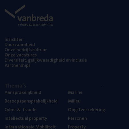
Inzich­ten
Duur­zaam­heid
Onze bedrijfs­cul­tuur
Onze vaca­tu­res
Diver­si­teit, gelijk­waar­dig­heid en inclusie
Part­ner­ships
The­ma’s
Aan­spra­ke­lijk­heid
Mari­ne
Beroeps­aan­spra­ke­lijk­heid
Mili­eu
Cyber
&
fraude
Oogst­ver­ze­ke­ring
Intel­lec­tu­al property
Per­so­nen
Inter­na­ti­o­na­le Mobiliteit
Pro­per­ty