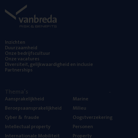
Inzich­ten
Duur­zaam­heid
Onze bedrijfs­cul­tuur
Onze vaca­tu­res
Diver­si­teit, gelijk­waar­dig­heid en inclusie
Part­ner­ships
The­ma’s
Aan­spra­ke­lijk­heid
Mari­ne
Beroeps­aan­spra­ke­lijk­heid
Mili­eu
Cyber
&
fraude
Oogst­ver­ze­ke­ring
Intel­lec­tu­al property
Per­so­nen
Inter­na­ti­o­na­le Mobiliteit
Pro­per­ty