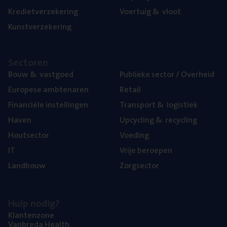
Kre­diet­ver­ze­ke­ring
Voer­tuig
&
vloot
Kunst­ver­ze­ke­ring
Sec­to­ren
Bouw
&
vastgoed
Publie­ke sec­tor / Overheid
Euro­pe­se ambtenaren
Retail
Finan­ci­ë­le instellingen
Trans­port
&
logistiek
Haven
Upcy­cling
&
recycling
Hout­sec­tor
Voe­ding
IT
Vrije beroe­pen
Land­bouw
Zorg­sec­tor
Hulp nodig?
Klan­ten­zo­ne
Van­b­re­da Health