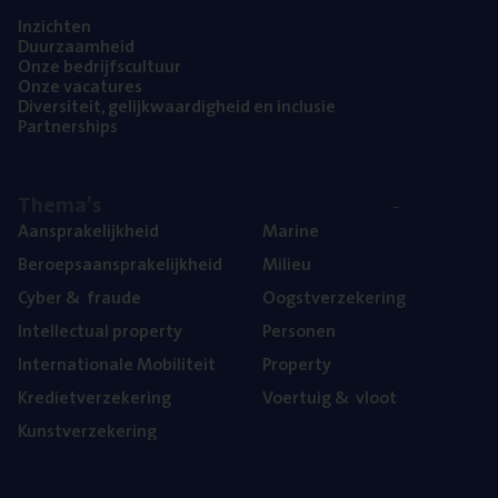
Inzich­ten
Duur­zaam­heid
Onze bedrijfs­cul­tuur
Onze vaca­tu­res
Diver­si­teit, gelijk­waar­dig­heid en inclusie
Part­ner­ships
The­ma’s
Aan­spra­ke­lijk­heid
Mari­ne
Beroeps­aan­spra­ke­lijk­heid
Mili­eu
Cyber
&
fraude
Oogst­ver­ze­ke­ring
Intel­lec­tu­al property
Per­so­nen
Inter­na­ti­o­na­le Mobiliteit
Pro­per­ty
Kre­diet­ver­ze­ke­ring
Voer­tuig
&
vloot
Kunst­ver­ze­ke­ring