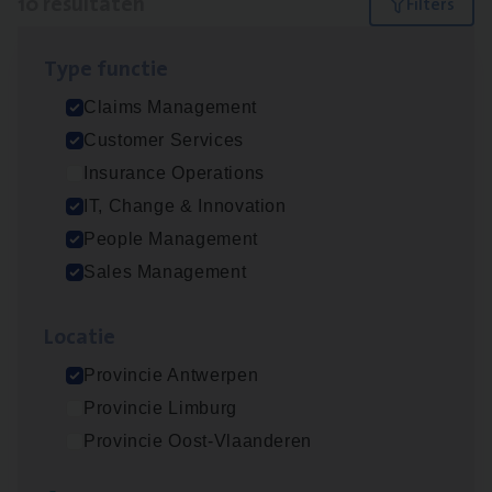
10 resultaten
Filters
Type func­tie
IT
Busi­ness Analyst
Claims Management
IT, Change & Innovation
Customer Services
Antwerpen
Insurance Operations
IT, Change & Innovation
People Management
Insu­ran­ce Bro­ker Trans­port
&
Logistiek
Sales Management
Sales Management
Loca­tie
Antwerpen
Provincie Antwerpen
Provincie Limburg
(Agi­le)
IT
Pro­ject Manager
Provincie Oost-Vlaanderen
IT, Change & Innovation