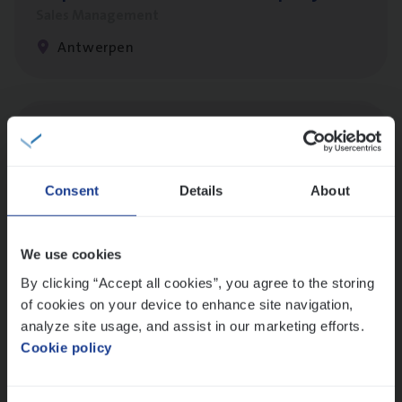
Sales Management
Antwerpen
Cus­to­mer Care Expert
Hospitalisatieverzekeringen
Customer Services
Consent
Details
About
Antwerpen
We use cookies
By clicking “Accept all cookies”, you agree to the storing
Insu­ran­ce Bro­ker
KMO
of cookies on your device to enhance site navigation,
Sales Management
analyze site usage, and assist in our marketing efforts.
Cookie policy
Antwerpen