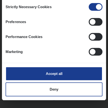
Consent
Strictly Necessary Cookies
Selection
Vorige
Volgende
Preferences
Lees onze verhalen
Performance Cookies
Meer dan collega’s: hoe Julie en Aurélie elkaar
versterken
Marketing
Mathias houdt van diepgaande dossiers én droge
humor
Thalia zoekt graag oplossingen, in games én op het
werk
Accept all
Deny
Ons sollicitatieproces