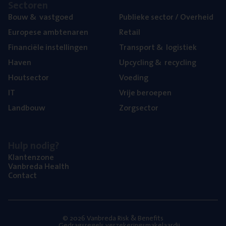
Sec­to­ren
Bouw
&
vastgoed
Publie­ke sec­tor / Overheid
Euro­pe­se ambtenaren
Retail
Finan­ci­ë­le instellingen
Trans­port
&
logistiek
Haven
Upcy­cling
&
recycling
Hout­sec­tor
Voe­ding
IT
Vrije beroe­pen
Land­bouw
Zorg­sec­tor
Hulp nodig?
Klan­ten­zo­ne
Van­b­re­da Health
Con­tact
© 2026 Vanbreda Risk & Benefits
Gedragsregels verzekeringsmakelaardij