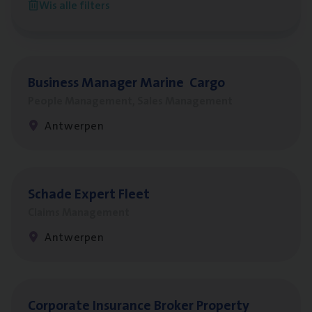
Wis alle filters
Antwerpen
Busi­ness Mana­ger Mari­ne Cargo
People Management, Sales Management
Antwerpen
Scha­de Expert Fleet
Claims Management
Antwerpen
Cor­po­ra­te Insu­ran­ce Bro­ker Property