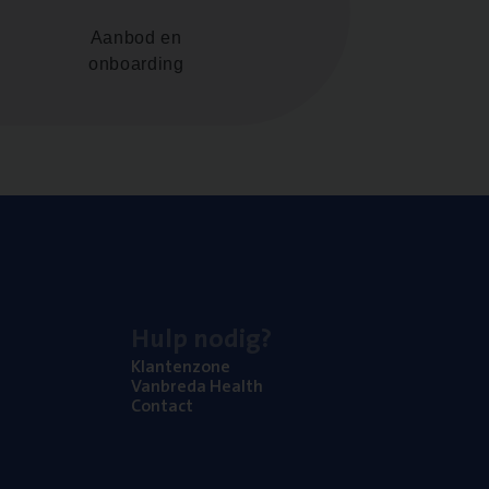
Aanbod en
onboarding
Hulp nodig?
Klan­ten­zo­ne
Van­b­re­da Health
Con­tact