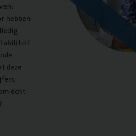
oven:
oor hebben
lledig
tabiliteit
ende
at deze
fers.
 om écht
?