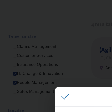
4 resulta
Type func­tie
Claims Management
(Agi­
Customer Services
IT, C
Insurance Operations
An
IT, Change & Innovation
People Management
Sales Management
Busi
Peop
Loca­tie