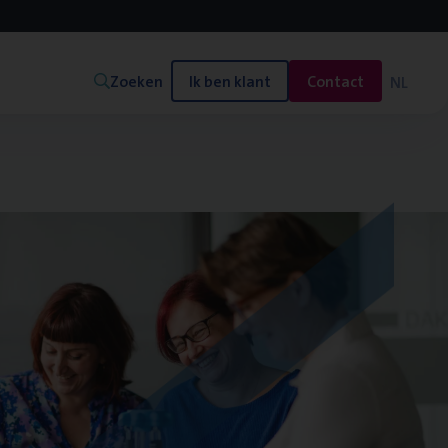
Zoeken
Ik ben klant
Contact
NL