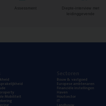
Assessment
Diepte-interview met
leidinggevende
s
Sec­to­ren
jk­heid
Bouw
&
vastgoed
pra­ke­lijk­heid
Euro­pe­se ambtenaren
ude
Finan­ci­ë­le instellingen
l property
Haven
na­le Mobiliteit
Hout­sec­tor
e­ke­ring
IT
e­ring
Land­bouw