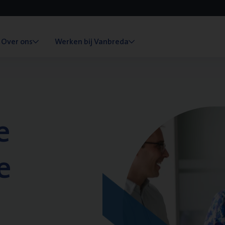
Over ons
Werken bij Vanbreda
e
e