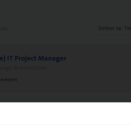
ten
Sorteer op: Tit
le)
IT
Pro­ject Manager
hange & Innovation
twerpen
­ness Mana­ger Mari­ne Cargo
le Management, Sales Management