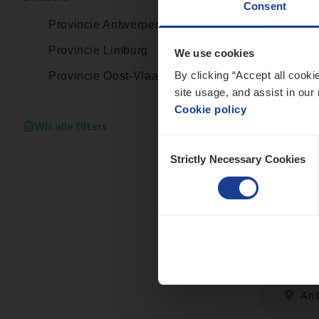
Consent
An
Provincie Antwerpen
Provincie Limburg
We use cookies
By clicking “Accept all cooki
Provincie Oost-Vlaanderen
site usage, and assist in our 
IT
Bu
Cookie policy
IT, C
Wis alle filters
Consent
An
Strictly Necessary Cookies
Selection
Test
IT, C
An