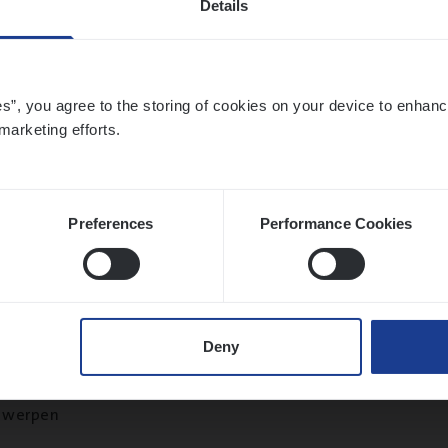
Details
twerpen
es”, you agree to the storing of cookies on your device to enhanc
marketing efforts.
si­ness Analyst
hange & Innovation
twerpen
Preferences
Performance Cookies
 Ana­lyst
Deny
hange & Innovation
twerpen