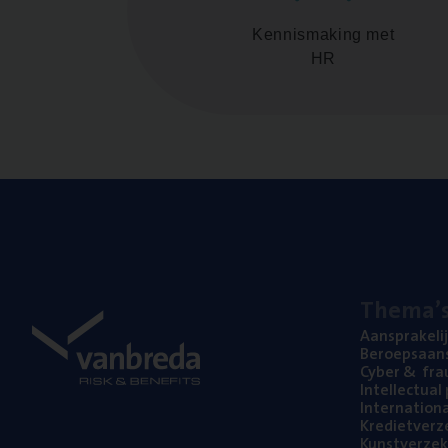
Kennismaking met
HR
The­ma’
Aan­spra­ke­li
Beroeps­aan­s
Cyber
&
fra
Intel­lec­tu­a
Inter­na­ti­o­
Kre­diet­ver­z
Kunst­ver­ze­k