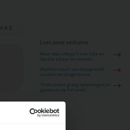
el A-Z
Lees onze verhalen
Meer dan collega’s: hoe Julie en
Aurélie elkaar versterken
Mathias houdt van diepgaande
dossiers én droge humor
Thalia zoekt graag oplossingen, in
games én op het werk