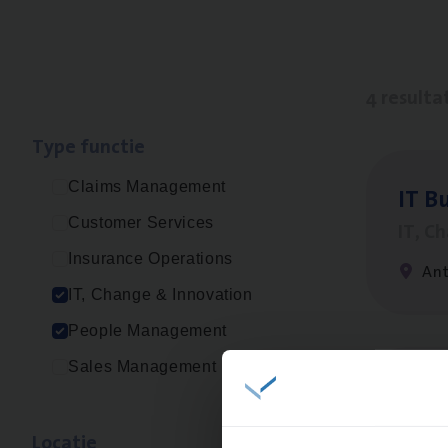
4 resulta
Type func­tie
Claims Management
IT
Bu
Customer Services
IT, C
Insurance Operations
An
IT, Change & Innovation
People Management
Sales Management
(Agi­
IT, C
Loca­tie