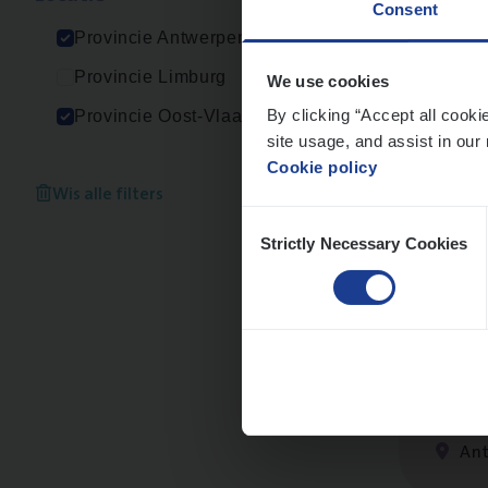
Consent
An
Provincie Antwerpen
Provincie Limburg
We use cookies
By clicking “Accept all cooki
Provincie Oost-Vlaanderen
site usage, and assist in our 
Busi
Cookie policy
Peop
Wis alle filters
Consent
An
Strictly Necessary Cookies
Selection
Test
IT, C
An