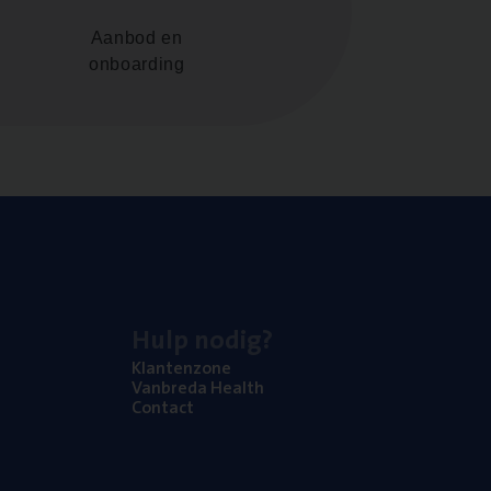
Aanbod en
onboarding
Hulp nodig?
Klan­ten­zo­ne
Van­b­re­da Health
Con­tact