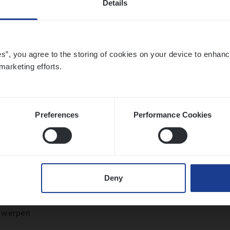
Details
twerpen
es”, you agree to the storing of cookies on your device to enhanc
marketing efforts.
­ness Mana­ger Mari­ne Cargo
le Management, Sales Management
twerpen
Preferences
Performance Cookies
 Ana­lyst
Deny
hange & Innovation
twerpen