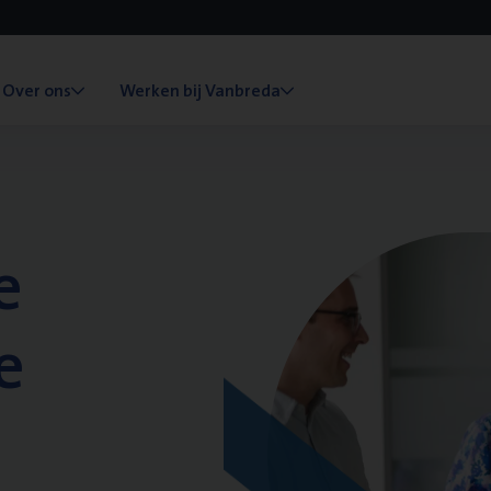
Over ons
Werken bij Vanbreda
e
e