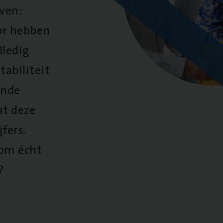
oven:
oor hebben
lledig
tabiliteit
ende
at deze
fers.
 om écht
?