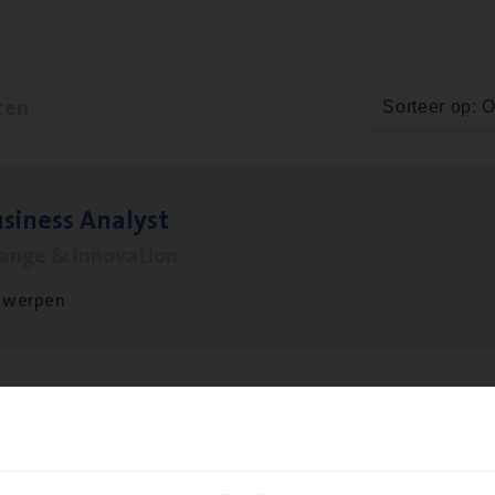
ten
Sorteer op: 
si­ness Analyst
hange & Innovation
twerpen
le)
IT
Pro­ject Manager
hange & Innovation