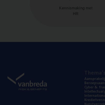
Kennismaking met
HR
The­ma’
Aan­spra­ke­li
Beroeps­aan­s
Cyber
&
fra
Intel­lec­tu­a
Inter­na­ti­o­
Kre­diet­ver­z
Kunst­ver­ze­k