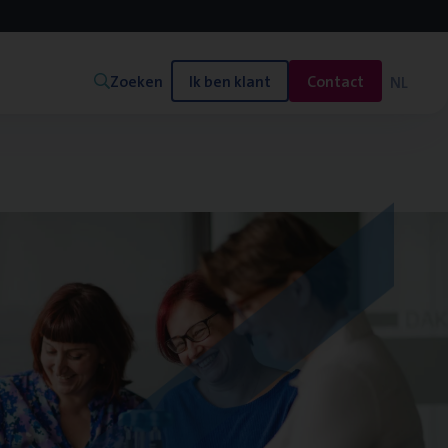
Zoeken
Ik ben klant
Contact
NL