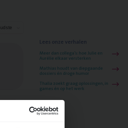
Oudste
Lees onze verhalen
Meer dan collega’s: hoe Julie en
Aurélie elkaar versterken
Mathias houdt van diepgaande
dossiers én droge humor
Thalia zoekt graag oplossingen, in
games én op het werk