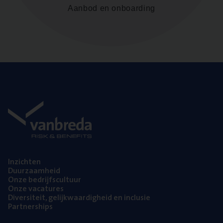
Aanbod en onboarding
Inzich­ten
Duur­zaam­heid
Onze bedrijfs­cul­tuur
Onze vaca­tu­res
Diver­si­teit, gelijk­waar­dig­heid en inclusie
Part­ner­ships