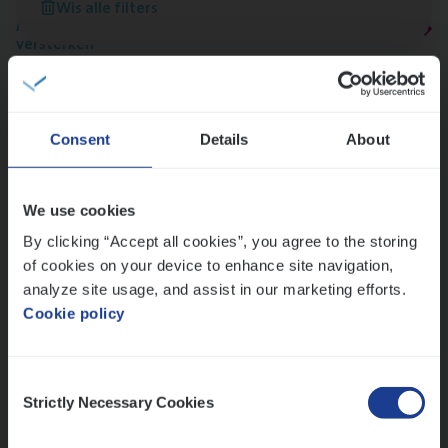
Wis alle filters
Meer dan collega’s: hoe Julie en Aurélie elkaar
versterken
Mathias houdt van diepgaande dossiers én droge
humor
Thalia zoekt graag oplossingen, in games én op het
Consent
Details
About
werk
We use cookies
Ons sollicitatieproces
By clicking “Accept all cookies”, you agree to the storing
of cookies on your device to enhance site navigation,
analyze site usage, and assist in our marketing efforts.
Cookie policy
Consent
Strictly Necessary Cookies
Selection