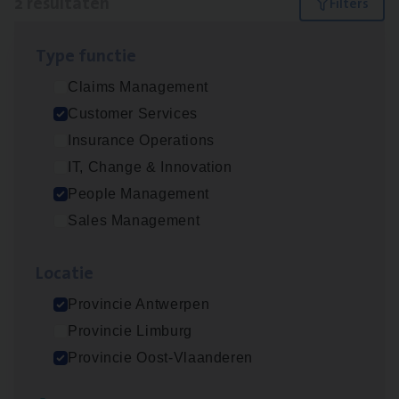
2 resultaten
Filters
Type func­tie
Busi­ness Mana­ger Mari­ne Cargo
Claims Management
People Management, Sales Management
Customer Services
Antwerpen
Insurance Operations
IT, Change & Innovation
People Management
Cus­to­mer Care Expert
Sales Management
Hospitalisatieverzekeringen
Customer Services
Loca­tie
Antwerpen
Provincie Antwerpen
Provincie Limburg
Provincie Oost-Vlaanderen
Lees onze verhalen