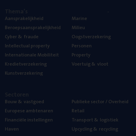
The­ma’s
Aan­spra­ke­lijk­heid
Mari­ne
Beroeps­aan­spra­ke­lijk­heid
Mili­eu
Cyber
&
fraude
Oogst­ver­ze­ke­ring
Intel­lec­tu­al property
Per­so­nen
Inter­na­ti­o­na­le Mobiliteit
Pro­per­ty
Kre­diet­ver­ze­ke­ring
Voer­tuig
&
vloot
Kunst­ver­ze­ke­ring
Sec­to­ren
Bouw
&
vastgoed
Publie­ke sec­tor / Overheid
Euro­pe­se ambtenaren
Retail
Finan­ci­ë­le instellingen
Trans­port
&
logistiek
Haven
Upcy­cling
&
recycling