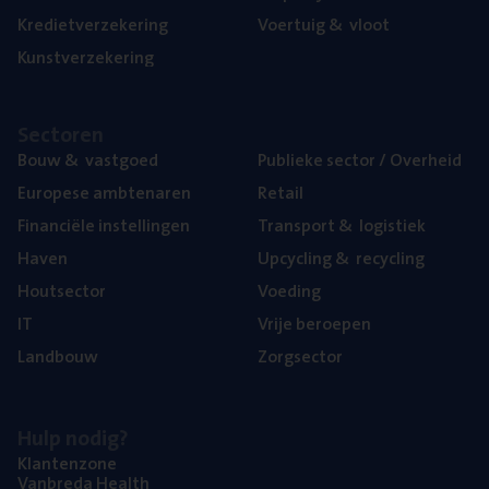
Kre­diet­ver­ze­ke­ring
Voer­tuig
&
vloot
Kunst­ver­ze­ke­ring
Sec­to­ren
Bouw
&
vastgoed
Publie­ke sec­tor / Overheid
Euro­pe­se ambtenaren
Retail
Finan­ci­ë­le instellingen
Trans­port
&
logistiek
Haven
Upcy­cling
&
recycling
Hout­sec­tor
Voe­ding
IT
Vrije beroe­pen
Land­bouw
Zorg­sec­tor
Hulp nodig?
Klan­ten­zo­ne
Van­b­re­da Health