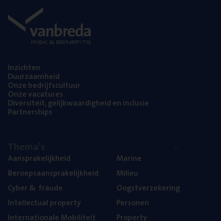
Inzich­ten
Duur­zaam­heid
Onze bedrijfs­cul­tuur
Onze vaca­tu­res
Diver­si­teit, gelijk­waar­dig­heid en inclusie
Part­ner­ships
The­ma’s
Aan­spra­ke­lijk­heid
Mari­ne
Beroeps­aan­spra­ke­lijk­heid
Mili­eu
Cyber
&
fraude
Oogst­ver­ze­ke­ring
Intel­lec­tu­al property
Per­so­nen
Inter­na­ti­o­na­le Mobiliteit
Pro­per­ty