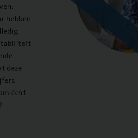
oven:
oor hebben
lledig
tabiliteit
ende
at deze
fers.
 om écht
?