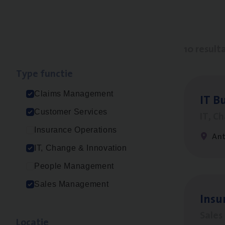
10 result
Type func­tie
Claims Management
IT
Bu
Customer Services
IT, C
Insurance Operations
An
IT, Change & Innovation
People Management
Sales Management
Insu­
Sale
Loca­tie