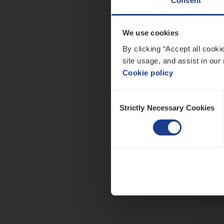
Consent
We use cookies
Scha
By clicking “Accept all cooki
Clai
site usage, and assist in our 
Cookie policy
An
Consent
Strictly Necessary Cookies
Selection
Cor­p
Sale
An