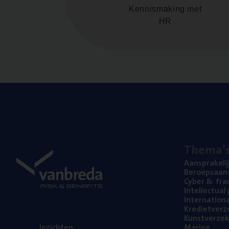
Kennismaking met
HR
The­ma’
Aan­spra­ke­li
Beroeps­aan­s
Cyber
&
fra
Intel­lec­tu­a
Inter­na­ti­o­
Kre­diet­ver­z
Kunst­ver­ze­k
Inzich­ten
Mari­ne