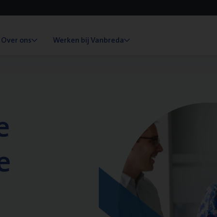
Over ons
Werken bij Vanbreda
e
e