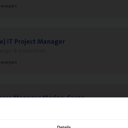
twerpen
le)
IT
Pro­ject Manager
hange & Innovation
twerpen
­ness Mana­ger Mari­ne Cargo
le Management, Sales Management
twerpen
Details