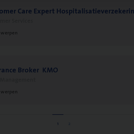
to­mer Care Expert Hospitalisatieverzekeri
mer Services
twerpen
­ran­ce Bro­ker
KMO
s Management
twerpen
1
2