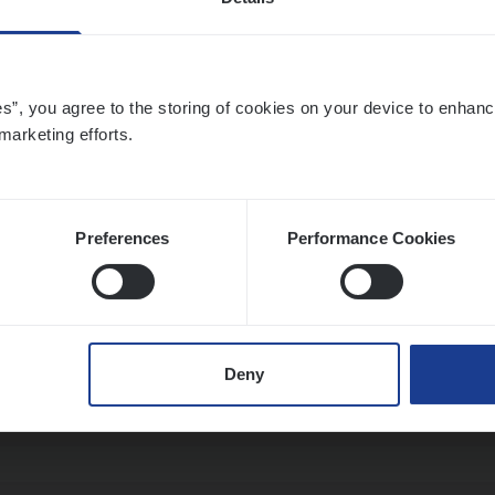
­de Expert Fleet
es”, you agree to the storing of cookies on your device to enhanc
ms Management
marketing efforts.
twerpen
Preferences
Performance Cookies
o­ra­te Insu­ran­ce Bro­ker Property
s Management
Deny
twerpen