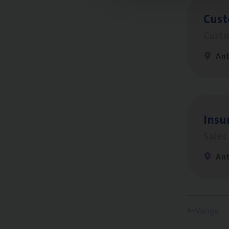
Cus­
Custo
An
Insu
Sale
An
Vorige