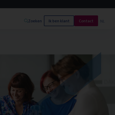
Zoeken
Ik ben klant
Contact
NL