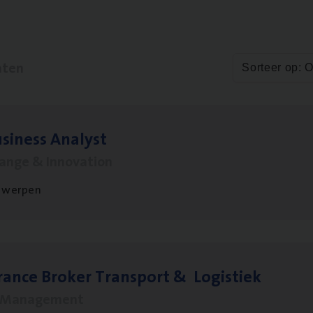
aten
Sorteer op: 
si­ness Analyst
hange & Innovation
twerpen
ran­ce Bro­ker Trans­port
&
Logistiek
s Management