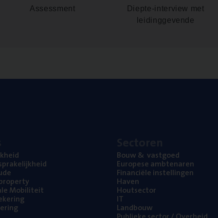
Assessment
Diepte-interview met
leidinggevende
s
Sec­to­ren
jk­heid
Bouw
&
vastgoed
pra­ke­lijk­heid
Euro­pe­se ambtenaren
ude
Finan­ci­ë­le instellingen
l property
Haven
na­le Mobiliteit
Hout­sec­tor
e­ke­ring
IT
e­ring
Land­bouw
Publie­ke sec­tor / Overheid