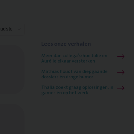
Oudste
Lees onze verhalen
Meer dan collega’s: hoe Julie en
Aurélie elkaar versterken
Mathias houdt van diepgaande
dossiers én droge humor
Thalia zoekt graag oplossingen, in
games én op het werk