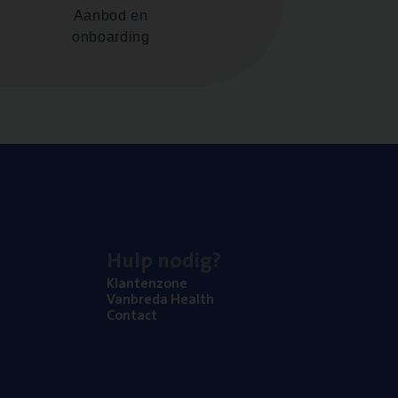
Aanbod en
onboarding
Hulp nodig?
Klan­ten­zo­ne
Van­b­re­da Health
Con­tact