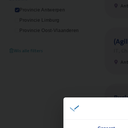
An
Provincie Antwerpen
Provincie Limburg
Provincie Oost-Vlaanderen
(Agi­
IT, C
Wis alle filters
An
Busi
Peop
An