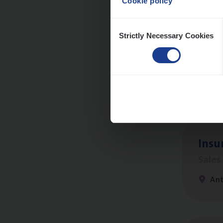
Cookie policy
Consent
Strictly Necessary Cookies
Selection
Cus­
Custo
An
Insu
Sale
An