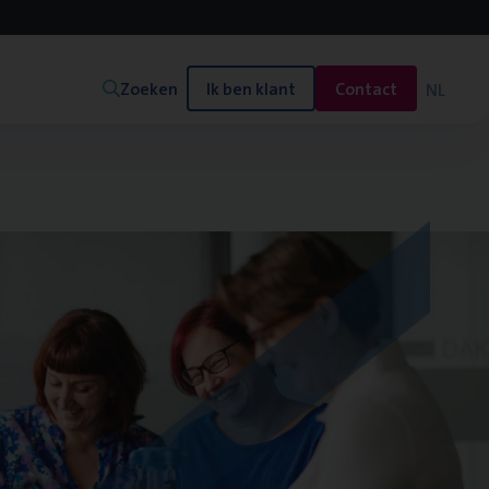
Zoeken
Ik ben klant
Contact
NL