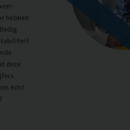
oven:
oor hebben
lledig
tabiliteit
ende
at deze
fers.
 om écht
?