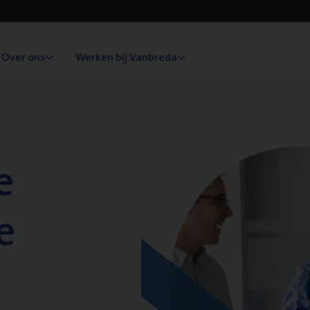
Over ons
Werken bij Vanbreda
e
e