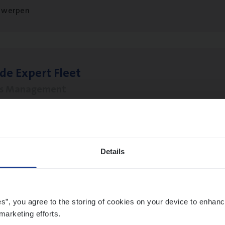
twerpen
­de Expert Fleet
ms Management
twerpen
Details
o­ra­te Insu­ran­ce Bro­ker Property
s Management
es”, you agree to the storing of cookies on your device to enhanc
twerpen
marketing efforts.