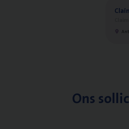
Clai
Clai
An
Ons solli