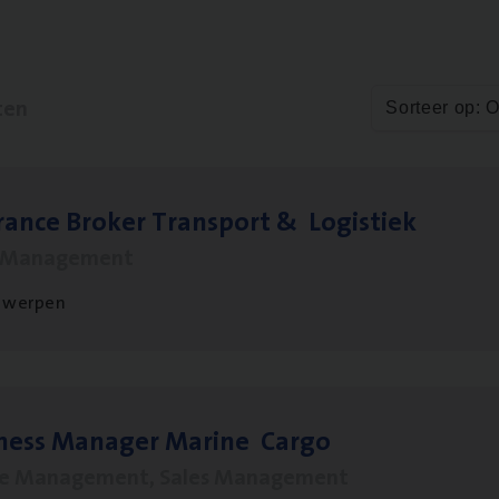
ten
Sorteer op: 
ran­ce Bro­ker Trans­port
&
Logistiek
s Management
twerpen
­ness Mana­ger Mari­ne Cargo
le Management, Sales Management