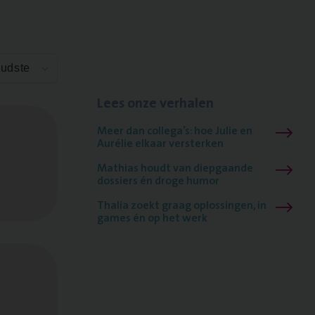
Oudste
Lees onze verhalen
Meer dan collega’s: hoe Julie en
Aurélie elkaar versterken
Mathias houdt van diepgaande
dossiers én droge humor
Thalia zoekt graag oplossingen, in
games én op het werk