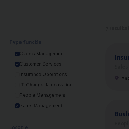
7 resulta
Type func­tie
Claims Management
Insu­
Customer Services
Sale
Insurance Operations
An
IT, Change & Innovation
People Management
Sales Management
Busi
Peop
Loca­tie