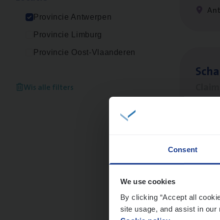
An
Provincie Antwerpen
Provincie Limburg
Provincie Oost-Vlaanderen
Scha
Clai
Wis alle filters
An
Consent
Cor­p
Sale
We use cookies
By clicking “Accept all cooki
An
site usage, and assist in our 