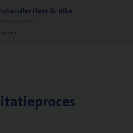
ms­hand­ler Fleet
&
Bike
ms Management
twerpen
citatieproces