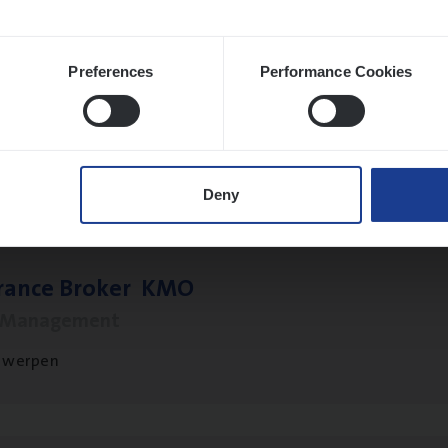
Preferences
Performance Cookies
to­mer Care Expert Hospitalisatieverzekeri
mer Services
twerpen
Deny
­ran­ce Bro­ker
KMO
s Management
twerpen