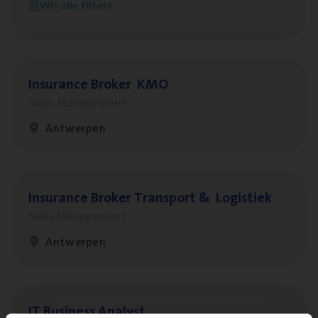
Wis alle filters
Antwerpen
Insu­ran­ce Bro­ker
KMO
Sales Management
Antwerpen
Insu­ran­ce Bro­ker Trans­port
&
Logistiek
Sales Management
Antwerpen
IT
Busi­ness Analyst