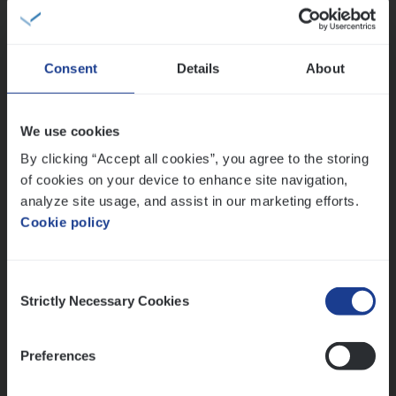
IT, Change & Innovation
Antwerpen
Consent
Details
About
Test Ana­lyst
We use cookies
IT, Change & Innovation
By clicking “Accept all cookies”, you agree to the storing
of cookies on your device to enhance site navigation,
Antwerpen
analyze site usage, and assist in our marketing efforts.
Cookie policy
Lees onze verhalen
Consent
Strictly Necessary Cookies
Selection
Meer dan collega’s: hoe Julie en Aurélie elkaar
versterken
Mathias houdt van diepgaande dossiers én droge
Preferences
humor