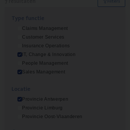
7 resultaten
Filters
Type func­tie
(Agi­le)
IT
Pro­ject Manager
Claims Management
IT, Change & Innovation
Customer Services
Antwerpen
Insurance Operations
IT, Change & Innovation
People Management
Busi­ness Mana­ger Mari­ne Cargo
Sales Management
People Management, Sales Management
Loca­tie
Antwerpen
Provincie Antwerpen
Provincie Limburg
Cor­po­ra­te Insu­ran­ce Bro­ker Property
Provincie Oost-Vlaanderen
Sales Management