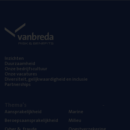
Inzich­ten
Duur­zaam­heid
Onze bedrijfs­cul­tuur
Onze vaca­tu­res
Diver­si­teit, gelijk­waar­dig­heid en inclusie
Part­ner­ships
The­ma’s
Aan­spra­ke­lijk­heid
Mari­ne
Beroeps­aan­spra­ke­lijk­heid
Mili­eu
Cyber
&
fraude
Oogst­ver­ze­ke­ring