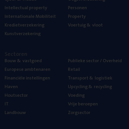
Intel­lec­tu­al property
Per­so­nen
Inter­na­ti­o­na­le Mobiliteit
Pro­per­ty
Kre­diet­ver­ze­ke­ring
Voer­tuig
&
vloot
Kunst­ver­ze­ke­ring
Sec­to­ren
Bouw
&
vastgoed
Publie­ke sec­tor / Overheid
Euro­pe­se ambtenaren
Retail
Finan­ci­ë­le instellingen
Trans­port
&
logistiek
Haven
Upcy­cling
&
recycling
Hout­sec­tor
Voe­ding
IT
Vrije beroe­pen
Land­bouw
Zorg­sec­tor