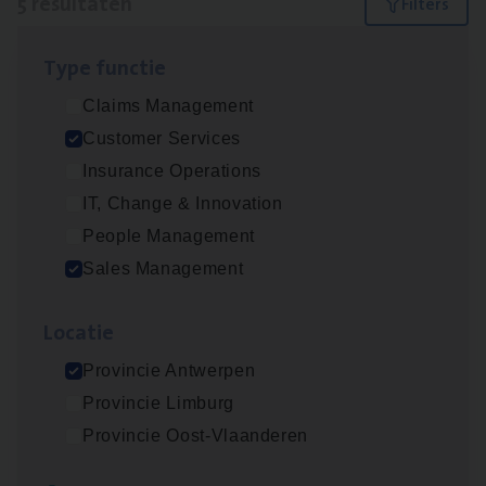
5 resultaten
Filters
Type func­tie
Insu­ran­ce Bro­ker Trans­port
&
Logistiek
Claims Management
Sales Management
Customer Services
Antwerpen
Insurance Operations
IT, Change & Innovation
People Management
Busi­ness Mana­ger Mari­ne Cargo
Sales Management
People Management, Sales Management
Loca­tie
Antwerpen
Provincie Antwerpen
Provincie Limburg
Cor­po­ra­te Insu­ran­ce Bro­ker Property
Provincie Oost-Vlaanderen
Sales Management