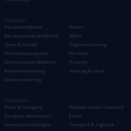
The­ma’s
Aan­spra­ke­lijk­heid
Mari­ne
Beroeps­aan­spra­ke­lijk­heid
Mili­eu
Cyber
&
fraude
Oogst­ver­ze­ke­ring
Intel­lec­tu­al property
Per­so­nen
Inter­na­ti­o­na­le Mobiliteit
Pro­per­ty
Kre­diet­ver­ze­ke­ring
Voer­tuig
&
vloot
Kunst­ver­ze­ke­ring
Sec­to­ren
Bouw
&
vastgoed
Publie­ke sec­tor / Overheid
Euro­pe­se ambtenaren
Retail
Finan­ci­ë­le instellingen
Trans­port
&
logistiek