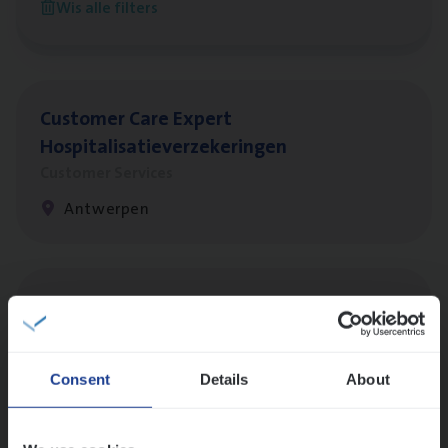
Wis alle filters
Antwerpen
Cus­to­mer Care Expert
Hospitalisatieverzekeringen
Customer Services
Antwerpen
Insu­ran­ce Bro­ker
KMO
Sales Management
Antwerpen
Consent
Details
About