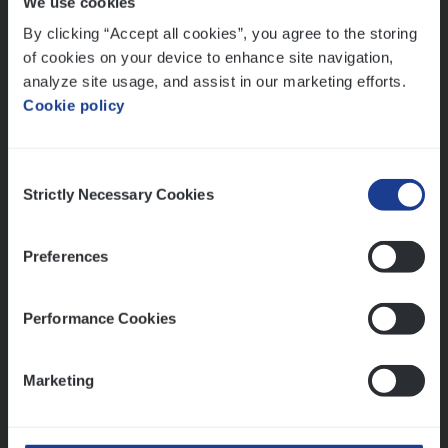
We use cookies
Lees onze verhalen
By clicking “Accept all cookies”, you agree to the storing
Meer dan collega’s: hoe Julie en Aurélie elkaar
of cookies on your device to enhance site navigation,
versterken
analyze site usage, and assist in our marketing efforts.
Cookie policy
Mathias houdt van diepgaande dossiers én droge
humor
Thalia zoekt graag oplossingen, in games én op het
Consent
werk
Strictly Necessary Cookies
Selection
Preferences
Ons sollicitatieproces
Performance Cookies
Marketing