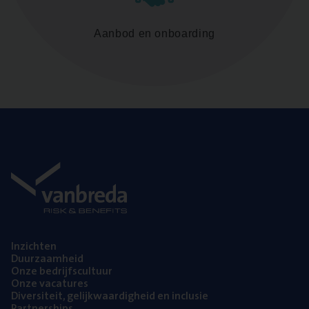
Aanbod en onboarding
Inzich­ten
Duur­zaam­heid
Onze bedrijfs­cul­tuur
Onze vaca­tu­res
Diver­si­teit, gelijk­waar­dig­heid en inclusie
Part­ner­ships