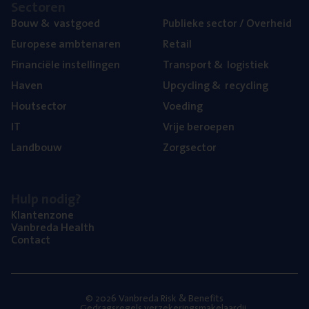
Sec­to­ren
Bouw
&
vastgoed
Publie­ke sec­tor / Overheid
Euro­pe­se ambtenaren
Retail
Finan­ci­ë­le instellingen
Trans­port
&
logistiek
Haven
Upcy­cling
&
recycling
Hout­sec­tor
Voe­ding
IT
Vrije beroe­pen
Land­bouw
Zorg­sec­tor
Hulp nodig?
Klan­ten­zo­ne
Van­b­re­da Health
Con­tact
© 2026 Vanbreda Risk & Benefits
Gedragsregels verzekeringsmakelaardij