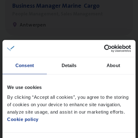
Busi­ness Mana­ger Mari­ne Cargo
People Management, Sales Management
Antwerpen
Cor­po­ra­te Insu­ran­ce Bro­ker Property
Sales Management
Consent
Details
About
Antwerpen
We use cookies
By clicking “Accept all cookies”, you agree to the storing
Insu­ran­ce Bro­ker
KMO
of cookies on your device to enhance site navigation,
Sales Management
analyze site usage, and assist in our marketing efforts.
Cookie policy
Antwerpen