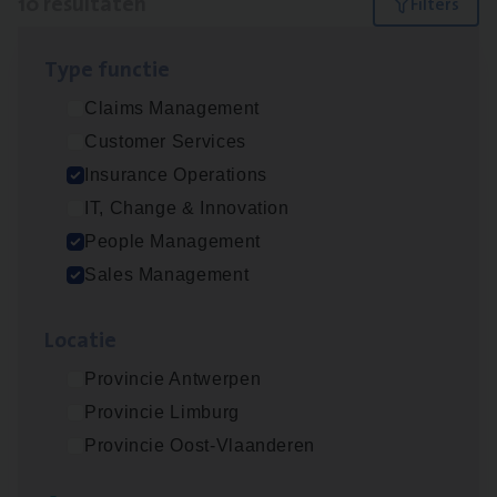
10 resultaten
Filters
Type func­tie
Insu­ran­ce Bro­ker Trans­port
&
Logistiek
Claims Management
Sales Management
Customer Services
Antwerpen
Insurance Operations
IT, Change & Innovation
People Management
Dos­sier­be­heer­der Gewaar­borgd Inkomen
Sales Management
Insurance Operations
Loca­tie
Antwerpen
Provincie Antwerpen
Provincie Limburg
Dos­sier­be­heer­der Onder­ne­min­gen Van­b­
Provincie Oost-Vlaanderen
re­da Huys­mans — Mechelen