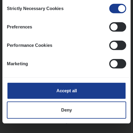
Consent
Strictly Necessary Cookies
Selection
Vorige
Volgende
Preferences
Lees onze verhalen
Performance Cookies
Meer dan collega’s: hoe Julie en Aurélie elkaar
versterken
Marketing
Mathias houdt van diepgaande dossiers én droge
humor
Thalia zoekt graag oplossingen, in games én op het
werk
Accept all
Deny
Ons sollicitatieproces