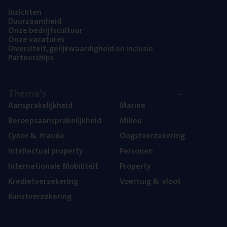
Inzich­ten
Duur­zaam­heid
Onze bedrijfs­cul­tuur
Onze vaca­tu­res
Diver­si­teit, gelijk­waar­dig­heid en inclusie
Part­ner­ships
The­ma’s
Aan­spra­ke­lijk­heid
Mari­ne
Beroeps­aan­spra­ke­lijk­heid
Mili­eu
Cyber
&
fraude
Oogst­ver­ze­ke­ring
Intel­lec­tu­al property
Per­so­nen
Inter­na­ti­o­na­le Mobiliteit
Pro­per­ty
Kre­diet­ver­ze­ke­ring
Voer­tuig
&
vloot
Kunst­ver­ze­ke­ring