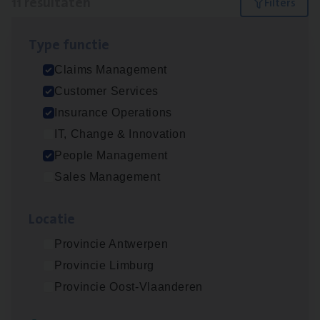
11 resultaten
Filters
Type func­tie
Dos­sier­be­heer­der Gewaar­borgd Inkomen
Claims Management
Insurance Operations
Customer Services
Antwerpen
Insurance Operations
IT, Change & Innovation
People Management
Scha­de­be­heer­der verzekeringen
Sales Management
Claims Management
Loca­tie
Sint-Niklaas/Temse
Provincie Antwerpen
Provincie Limburg
Dos­sier­be­heer­der Onder­ne­min­gen Van­b­
Provincie Oost-Vlaanderen
re­da Huys­mans — Mechelen