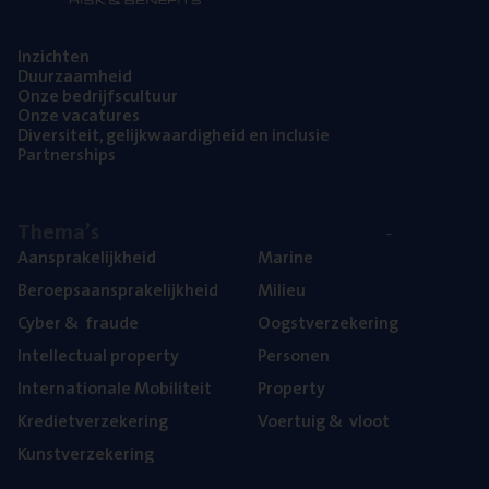
Inzich­ten
Duur­zaam­heid
Onze bedrijfs­cul­tuur
Onze vaca­tu­res
Diver­si­teit, gelijk­waar­dig­heid en inclusie
Part­ner­ships
The­ma’s
Aan­spra­ke­lijk­heid
Mari­ne
Beroeps­aan­spra­ke­lijk­heid
Mili­eu
Cyber
&
fraude
Oogst­ver­ze­ke­ring
Intel­lec­tu­al property
Per­so­nen
Inter­na­ti­o­na­le Mobiliteit
Pro­per­ty
Kre­diet­ver­ze­ke­ring
Voer­tuig
&
vloot
Kunst­ver­ze­ke­ring