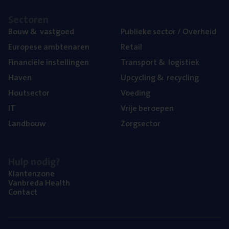
Sec­to­ren
Bouw
&
vastgoed
Publie­ke sec­tor / Overheid
Euro­pe­se ambtenaren
Retail
Finan­ci­ë­le instellingen
Trans­port
&
logistiek
Haven
Upcy­cling
&
recycling
Hout­sec­tor
Voe­ding
IT
Vrije beroe­pen
Land­bouw
Zorg­sec­tor
Hulp nodig?
Klan­ten­zo­ne
Van­b­re­da Health
Con­tact