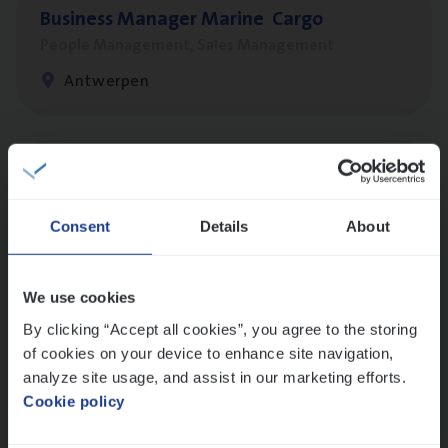
Busi­ness Mana­ger Mari­ne Cargo
People Management, Sales Management
Antwerpen
Scha­de Expert Fleet
Claims Management
Consent
Details
About
Antwerpen
We use cookies
By clicking “Accept all cookies”, you agree to the storing
Cus­to­mer Care Expert
of cookies on your device to enhance site navigation,
Hospitalisatieverzekeringen
analyze site usage, and assist in our marketing efforts.
Customer Services
Cookie policy
Antwerpen