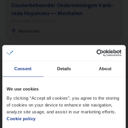
Dos­sier­be­heer­der Onder­ne­min­gen Van­b­
re­da Huys­mans — Mechelen
Insurance Operations
Mechelen
Dos­sier­be­heer­der Pro­per­ty verzekeringen
Insurance Operations
Consent
Details
About
Antwerpen en Hasselt
We use cookies
By clicking “Accept all cookies”, you agree to the storing
Dos­sier­be­heer­der ver­ze­ke­rin­gen — Soci­al
of cookies on your device to enhance site navigation,
Pro­fit en Public
analyze site usage, and assist in our marketing efforts.
Cookie policy
Insurance Operations