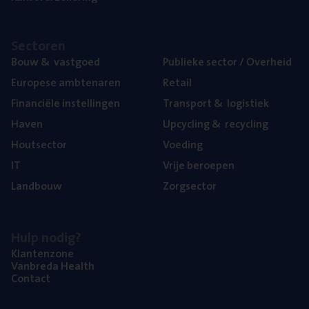
Sec­to­ren
Bouw
&
vastgoed
Publie­ke sec­tor / Overheid
Euro­pe­se ambtenaren
Retail
Finan­ci­ë­le instellingen
Trans­port
&
logistiek
Haven
Upcy­cling
&
recycling
Hout­sec­tor
Voe­ding
IT
Vrije beroe­pen
Land­bouw
Zorg­sec­tor
Hulp nodig?
Klan­ten­zo­ne
Van­b­re­da Health
Con­tact