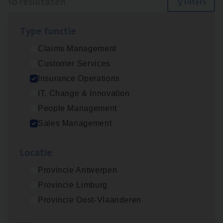
10 resultaten
Filters
Type func­tie
Advisor/​Configuratie ana­lyst Part­ner in
Claims Management
Benefits
Customer Services
Insurance Operations
Insurance Operations
Beveren
IT, Change & Innovation
People Management
Sales Management
Busi­ness Mana­ger Mari­ne Cargo
People Management, Sales Management
Loca­tie
Antwerpen
Provincie Antwerpen
Provincie Limburg
Provincie Oost-Vlaanderen
Client Exe­cu­ti­ve Marine