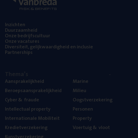
Inzich­ten
Duur­zaam­heid
Onze bedrijfs­cul­tuur
Onze vaca­tu­res
Diver­si­teit, gelijk­waar­dig­heid en inclusie
Part­ner­ships
The­ma’s
Aan­spra­ke­lijk­heid
Mari­ne
Beroeps­aan­spra­ke­lijk­heid
Mili­eu
Cyber
&
fraude
Oogst­ver­ze­ke­ring
Intel­lec­tu­al property
Per­so­nen
Inter­na­ti­o­na­le Mobiliteit
Pro­per­ty
Kre­diet­ver­ze­ke­ring
Voer­tuig
&
vloot
Kunst­ver­ze­ke­ring