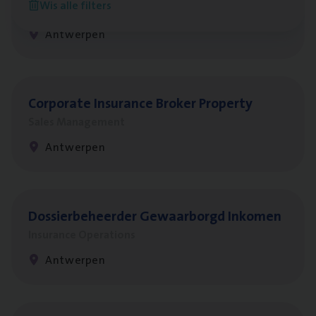
Wis alle filters
Insurance Operations
Antwerpen
Cor­po­ra­te Insu­ran­ce Bro­ker Property
Sales Management
Antwerpen
Dos­sier­be­heer­der Gewaar­borgd Inkomen
Insurance Operations
Antwerpen