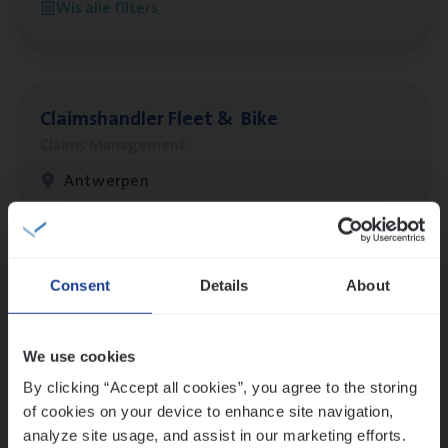
Wis alle filters
Antwerpen
Claims­hand­ler Fleet
&
Bike
Claims Management
Antwerpen
Lees onze verhalen
Consent
Details
About
Meer dan collega’s: hoe Julie en Aurélie elkaar
versterken
We use cookies
Mathias houdt van diepgaande dossiers én droge
humor
By clicking “Accept all cookies”, you agree to the storing
of cookies on your device to enhance site navigation,
Thalia zoekt graag oplossingen, in games én op het
analyze site usage, and assist in our marketing efforts.
werk