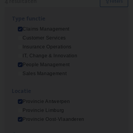
4 resultaten
Filters
Type func­tie
Scha­de­be­heer­der verzekeringen
Claims Management
Claims Management
Customer Services
Sint-Niklaas/Temse
Insurance Operations
IT, Change & Innovation
People Management
Busi­ness Mana­ger Mari­ne Cargo
Sales Management
People Management, Sales Management
Loca­tie
Antwerpen
Provincie Antwerpen
Provincie Limburg
Scha­de Expert Fleet
Provincie Oost-Vlaanderen
Claims Management