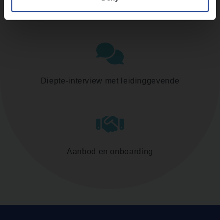
Assessment
Diepte-interview met leidinggevende
Aanbod en onboarding