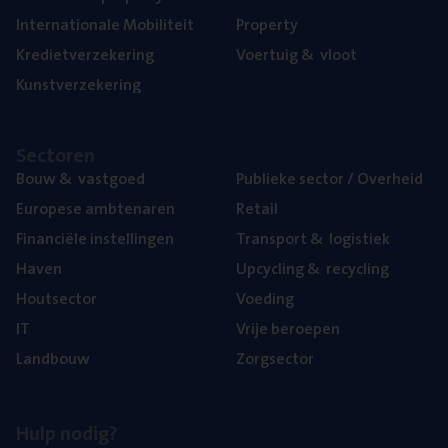
Inter­na­ti­o­na­le Mobiliteit
Pro­per­ty
Kre­diet­ver­ze­ke­ring
Voer­tuig
&
vloot
Kunst­ver­ze­ke­ring
Sec­to­ren
Bouw
&
vastgoed
Publie­ke sec­tor / Overheid
Euro­pe­se ambtenaren
Retail
Finan­ci­ë­le instellingen
Trans­port
&
logistiek
Haven
Upcy­cling
&
recycling
Hout­sec­tor
Voe­ding
IT
Vrije beroe­pen
Land­bouw
Zorg­sec­tor
Hulp nodig?