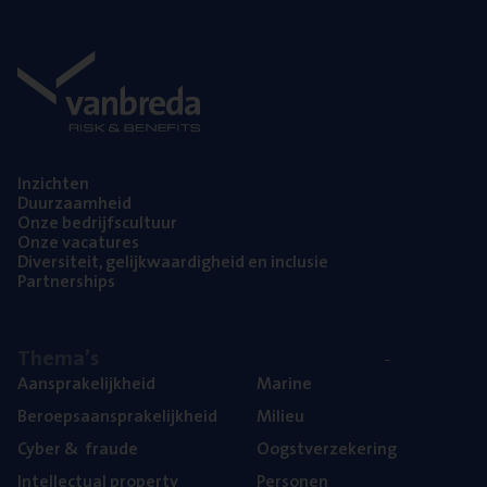
Inzich­ten
Duur­zaam­heid
Onze bedrijfs­cul­tuur
Onze vaca­tu­res
Diver­si­teit, gelijk­waar­dig­heid en inclusie
Part­ner­ships
The­ma’s
Aan­spra­ke­lijk­heid
Mari­ne
Beroeps­aan­spra­ke­lijk­heid
Mili­eu
Cyber
&
fraude
Oogst­ver­ze­ke­ring
Intel­lec­tu­al property
Per­so­nen