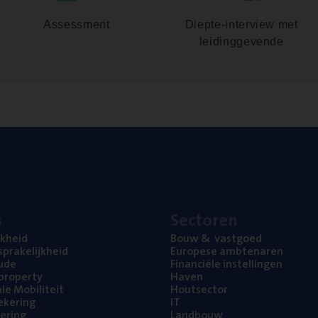
Assessment
Diepte-interview met
leidinggevende
s
Sec­to­ren
jk­heid
Bouw
&
vastgoed
pra­ke­lijk­heid
Euro­pe­se ambtenaren
ude
Finan­ci­ë­le instellingen
l property
Haven
na­le Mobiliteit
Hout­sec­tor
e­ke­ring
IT
e­ring
Land­bouw