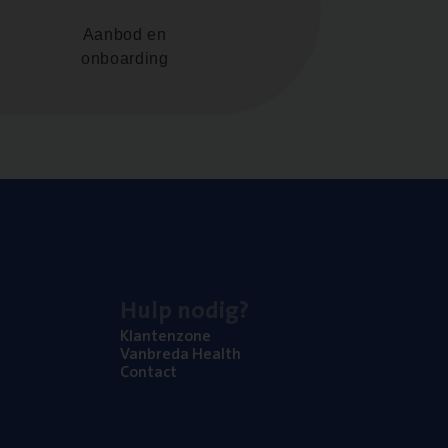
Aanbod en
onboarding
Hulp nodig?
Klan­ten­zo­ne
Van­b­re­da Health
Con­tact