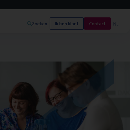
Zoeken
Ik ben klant
Contact
NL