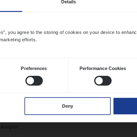
Details
twerpen
es”, you agree to the storing of cookies on your device to enhanc
marketing efforts.
­ness Mana­ger Mari­ne Cargo
le Management, Sales Management
twerpen
Preferences
Performance Cookies
le)
IT
Pro­ject Manager
Deny
hange & Innovation
twerpen