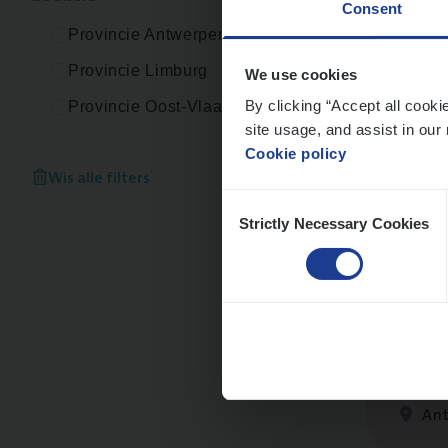
Consent
An
Provincie Antwerpen
Provincie Limburg
We use cookies
By clicking “Accept all cooki
Provincie Oost-Vlaanderen
site usage, and assist in our 
Busi
Cookie policy
Peop
Wis alle filters
Consent
An
Strictly Necessary Cookies
Selection
(Agi­
IT, C
An