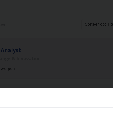
ten
Sorteer op: Tit
 Ana­lyst
hange & Innovation
twerpen
si­ness Analyst
hange & Innovation