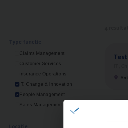
4 resulta
Type func­tie
Claims Management
Test
Customer Services
IT, C
Insurance Operations
An
IT, Change & Innovation
People Management
Sales Management
IT
Bu
IT, C
Loca­tie