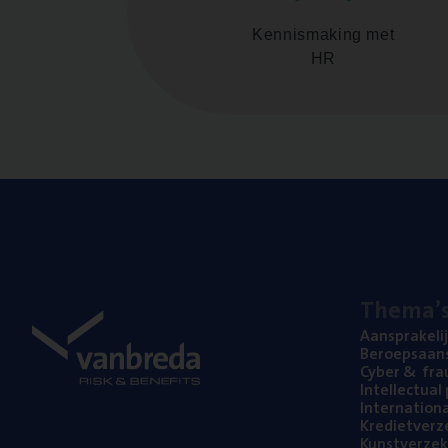
Kennismaking met
HR
The­ma’
Aan­spra­ke­li
Beroeps­aan­s
Cyber
&
fra
Intel­lec­tu­a
Inter­na­ti­o­
Kre­diet­ver­z
Kunst­ver­ze­k