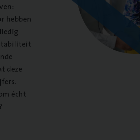
oven:
oor hebben
lledig
tabiliteit
ende
at deze
fers.
 om écht
?