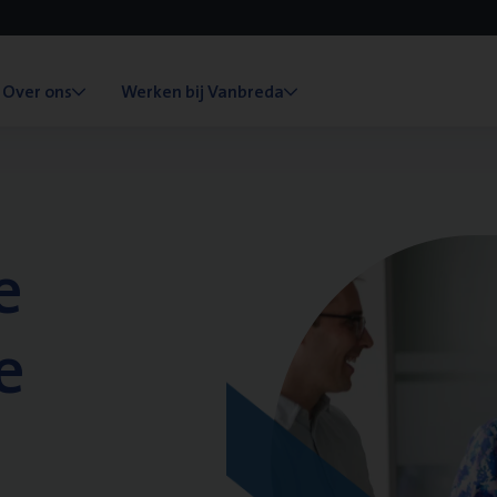
Over ons
Werken bij Vanbreda
e
e