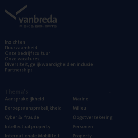
Inzich­ten
Duur­zaam­heid
Onze bedrijfs­cul­tuur
Onze vaca­tu­res
Diver­si­teit, gelijk­waar­dig­heid en inclusie
Part­ner­ships
The­ma’s
Aan­spra­ke­lijk­heid
Mari­ne
Beroeps­aan­spra­ke­lijk­heid
Mili­eu
Cyber
&
fraude
Oogst­ver­ze­ke­ring
Intel­lec­tu­al property
Per­so­nen
Inter­na­ti­o­na­le Mobiliteit
Pro­per­ty