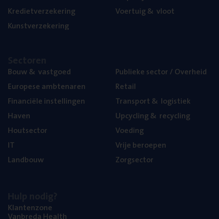
Kre­diet­ver­ze­ke­ring
Voer­tuig
&
vloot
Kunst­ver­ze­ke­ring
Sec­to­ren
Bouw
&
vastgoed
Publie­ke sec­tor / Overheid
Euro­pe­se ambtenaren
Retail
Finan­ci­ë­le instellingen
Trans­port
&
logistiek
Haven
Upcy­cling
&
recycling
Hout­sec­tor
Voe­ding
IT
Vrije beroe­pen
Land­bouw
Zorg­sec­tor
Hulp nodig?
Klan­ten­zo­ne
Van­b­re­da Health