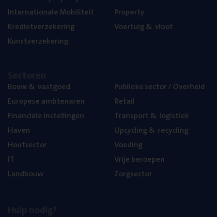
Inter­na­ti­o­na­le Mobiliteit
Pro­per­ty
Kre­diet­ver­ze­ke­ring
Voer­tuig
&
vloot
Kunst­ver­ze­ke­ring
Sec­to­ren
Bouw
&
vastgoed
Publie­ke sec­tor / Overheid
Euro­pe­se ambtenaren
Retail
Finan­ci­ë­le instellingen
Trans­port
&
logistiek
Haven
Upcy­cling
&
recycling
Hout­sec­tor
Voe­ding
IT
Vrije beroe­pen
Land­bouw
Zorg­sec­tor
Hulp nodig?