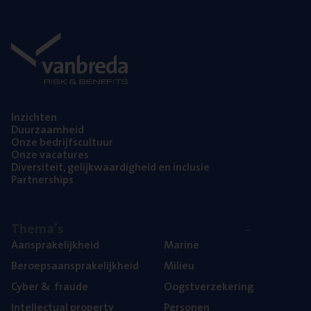
Inzich­ten
Duur­zaam­heid
Onze bedrijfs­cul­tuur
Onze vaca­tu­res
Diver­si­teit, gelijk­waar­dig­heid en inclusie
Part­ner­ships
The­ma’s
Aan­spra­ke­lijk­heid
Mari­ne
Beroeps­aan­spra­ke­lijk­heid
Mili­eu
Cyber
&
fraude
Oogst­ver­ze­ke­ring
Intel­lec­tu­al property
Per­so­nen