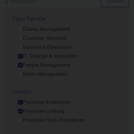
4 resultaten
Filters
Type func­tie
Test Ana­lyst
Claims Management
IT, Change & Innovation
Customer Services
Antwerpen
Insurance Operations
IT, Change & Innovation
People Management
Busi­ness Mana­ger Mari­ne Cargo
Sales Management
People Management, Sales Management
Loca­tie
Antwerpen
Provincie Antwerpen
Provincie Limburg
(Agi­le)
IT
Pro­ject Manager
Provincie Oost-Vlaanderen
IT, Change & Innovation