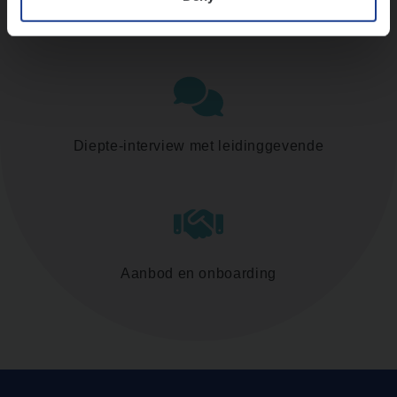
Assessment
Diepte-interview met leidinggevende
Aanbod en onboarding