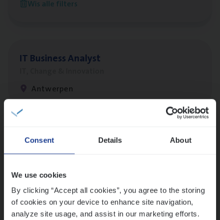
Wis alle filters
Antwerpen
IT
Busi­ness Analyst
IT, Change & Innovation
Antwerpen
Lees onze verhalen
Consent
Details
About
Meer dan collega’s: hoe Julie en Aurélie elkaar
versterken
We use cookies
Mathias houdt van diepgaande dossiers én droge
humor
By clicking “Accept all cookies”, you agree to the storing
of cookies on your device to enhance site navigation,
Thalia zoekt graag oplossingen, in games én op het
analyze site usage, and assist in our marketing efforts.
werk