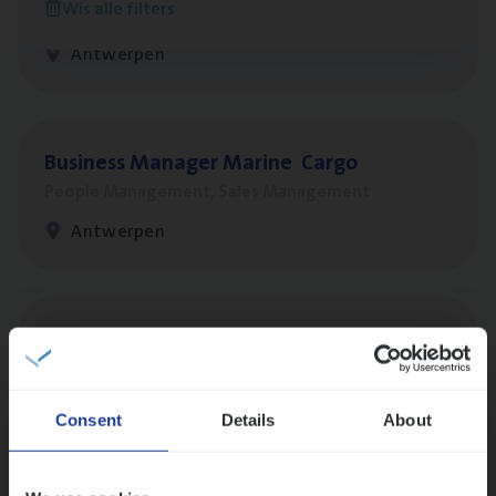
Wis alle filters
Claims Management
Antwerpen
Busi­ness Mana­ger Mari­ne Cargo
People Management, Sales Management
Antwerpen
Scha­de­be­heer­der verzekeringen
Claims Management
Sint-Niklaas/Temse
Consent
Details
About