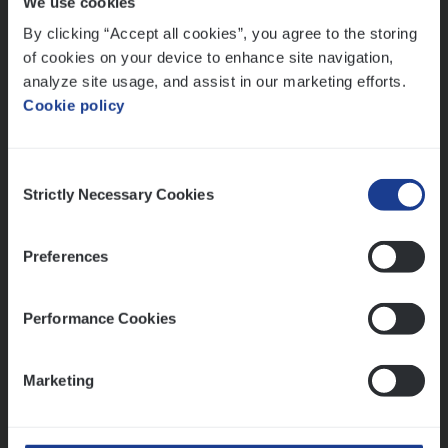
We use cookies
Lees onze verhalen
By clicking “Accept all cookies”, you agree to the storing
Meer dan collega’s: hoe Julie en Aurélie elkaar
of cookies on your device to enhance site navigation,
versterken
analyze site usage, and assist in our marketing efforts.
Cookie policy
Mathias houdt van diepgaande dossiers én droge
humor
Thalia zoekt graag oplossingen, in games én op het
Consent
werk
Strictly Necessary Cookies
Selection
Preferences
Ons sollicitatieproces
Performance Cookies
Marketing