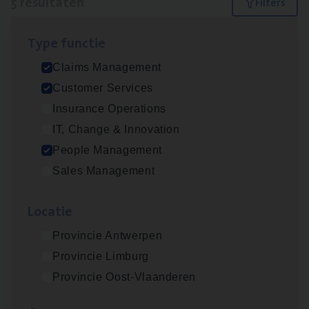
5 resultaten
Filters
Type func­tie
Claims­hand­ler Fleet
&
Bike
Claims Management
Claims Management
Customer Services
Antwerpen
Insurance Operations
IT, Change & Innovation
People Management
Cus­to­mer Care Expert
Sales Management
Hospitalisatieverzekeringen
Customer Services
Loca­tie
Antwerpen
Provincie Antwerpen
Provincie Limburg
Provincie Oost-Vlaanderen
Scha­de Expert Fleet