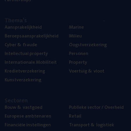
The­ma’s
Aan­spra­ke­lijk­heid
Mari­ne
Beroeps­aan­spra­ke­lijk­heid
Mili­eu
Cyber
&
fraude
Oogst­ver­ze­ke­ring
Intel­lec­tu­al property
Per­so­nen
Inter­na­ti­o­na­le Mobiliteit
Pro­per­ty
Kre­diet­ver­ze­ke­ring
Voer­tuig
&
vloot
Kunst­ver­ze­ke­ring
Sec­to­ren
Bouw
&
vastgoed
Publie­ke sec­tor / Overheid
Euro­pe­se ambtenaren
Retail
Finan­ci­ë­le instellingen
Trans­port
&
logistiek