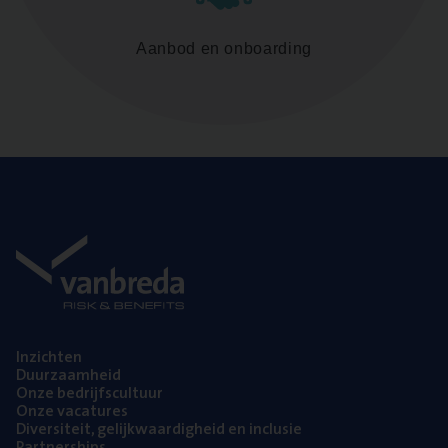
Aanbod en onboarding
Inzich­ten
Duur­zaam­heid
Onze bedrijfs­cul­tuur
Onze vaca­tu­res
Diver­si­teit, gelijk­waar­dig­heid en inclusie
Part­ner­ships