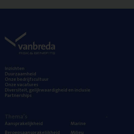
Inzich­ten
Duur­zaam­heid
Onze bedrijfs­cul­tuur
Onze vaca­tu­res
Diver­si­teit, gelijk­waar­dig­heid en inclusie
Part­ner­ships
The­ma’s
Aan­spra­ke­lijk­heid
Mari­ne
Beroeps­aan­spra­ke­lijk­heid
Mili­eu