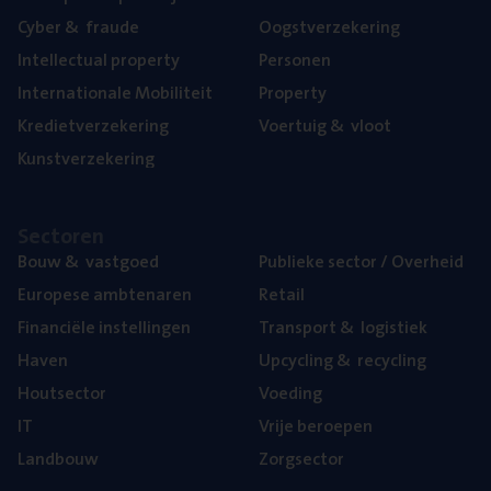
Cyber
&
fraude
Oogst­ver­ze­ke­ring
Intel­lec­tu­al property
Per­so­nen
Inter­na­ti­o­na­le Mobiliteit
Pro­per­ty
Kre­diet­ver­ze­ke­ring
Voer­tuig
&
vloot
Kunst­ver­ze­ke­ring
Sec­to­ren
Bouw
&
vastgoed
Publie­ke sec­tor / Overheid
Euro­pe­se ambtenaren
Retail
Finan­ci­ë­le instellingen
Trans­port
&
logistiek
Haven
Upcy­cling
&
recycling
Hout­sec­tor
Voe­ding
IT
Vrije beroe­pen
Land­bouw
Zorg­sec­tor