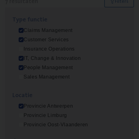
7 resultaten
Filters
Type func­tie
IT
Busi­ness Analyst
Claims Management
IT, Change & Innovation
Customer Services
Antwerpen
Insurance Operations
IT, Change & Innovation
People Management
(Agi­le)
IT
Pro­ject Manager
Sales Management
IT, Change & Innovation
Loca­tie
Antwerpen
Provincie Antwerpen
Provincie Limburg
Busi­ness Mana­ger Mari­ne Cargo
Provincie Oost-Vlaanderen
People Management, Sales Management