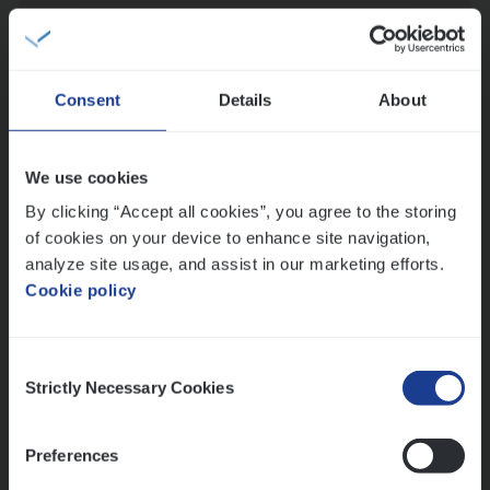
Test Ana­lyst
IT, Change & Innovation
Antwerpen
Consent
Details
About
We use cookies
Claims­hand­ler Fleet
&
Bike
By clicking “Accept all cookies”, you agree to the storing
Claims Management
of cookies on your device to enhance site navigation,
Antwerpen
analyze site usage, and assist in our marketing efforts.
Cookie policy
Lees onze verhalen
Consent
Strictly Necessary Cookies
Selection
Meer dan collega’s: hoe Julie en Aurélie elkaar
versterken
Preferences
Mathias houdt van diepgaande dossiers én droge