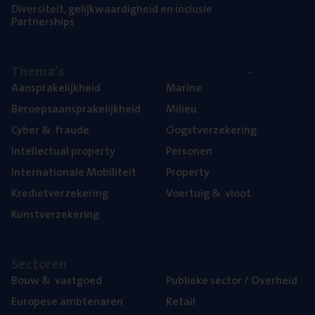
Diver­si­teit, gelijk­waar­dig­heid en inclusie
Part­ner­ships
The­ma’s
Aan­spra­ke­lijk­heid
Mari­ne
Beroeps­aan­spra­ke­lijk­heid
Mili­eu
Cyber
&
fraude
Oogst­ver­ze­ke­ring
Intel­lec­tu­al property
Per­so­nen
Inter­na­ti­o­na­le Mobiliteit
Pro­per­ty
Kre­diet­ver­ze­ke­ring
Voer­tuig
&
vloot
Kunst­ver­ze­ke­ring
Sec­to­ren
Bouw
&
vastgoed
Publie­ke sec­tor / Overheid
Euro­pe­se ambtenaren
Retail