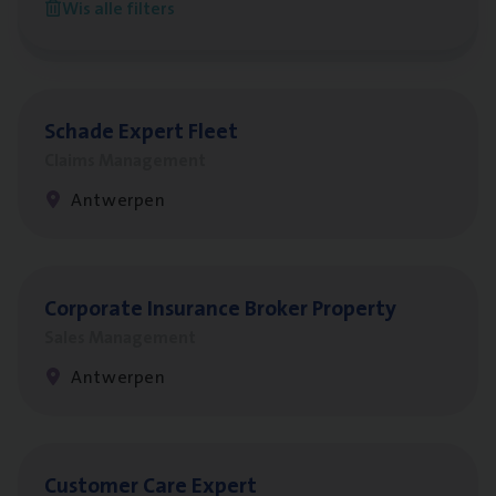
Wis alle filters
Antwerpen
Scha­de Expert Fleet
Claims Management
Antwerpen
Cor­po­ra­te Insu­ran­ce Bro­ker Property
Sales Management
Antwerpen
Cus­to­mer Care Expert