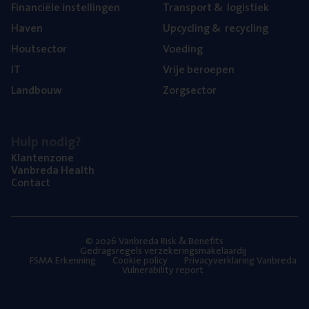
Finan­ci­ë­le instellingen
Trans­port
&
logistiek
Haven
Upcy­cling
&
recycling
Hout­sec­tor
Voe­ding
IT
Vrije beroe­pen
Land­bouw
Zorg­sec­tor
Hulp nodig?
Klan­ten­zo­ne
Van­b­re­da Health
Con­tact
© 2026 Vanbreda Risk & Benefits
Gedragsregels verzekeringsmakelaardij
FSMA Erkenning
Cookie policy
Privacyverklaring Vanbreda
Vulnerability report