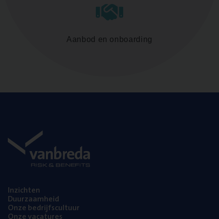
Aanbod en onboarding
Inzich­ten
Duur­zaam­heid
Onze bedrijfs­cul­tuur
Onze vaca­tu­res