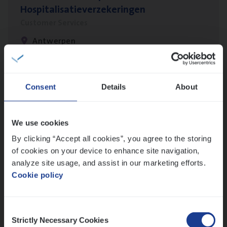
Hospitalisatieverzekeringen
Customer Services
Antwerpen
Insu­ran­ce Bro­ker
KMO
Consent
Details
About
Sales Management
Antwerpen
We use cookies
By clicking “Accept all cookies”, you agree to the storing
of cookies on your device to enhance site navigation,
analyze site usage, and assist in our marketing efforts.
Claims­hand­ler Fleet
&
Bike
Cookie policy
Claims Management
Antwerpen
Consent
Strictly Necessary Cookies
Selection