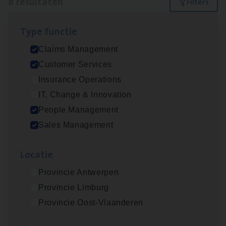
8 resultaten
Filters
Type func­tie
Insu­ran­ce Bro­ker Trans­port
&
Logistiek
Claims Management
Sales Management
Customer Services
Antwerpen
Insurance Operations
IT, Change & Innovation
People Management
Scha­de­be­heer­der verzekeringen
Sales Management
Claims Management
Loca­tie
Sint-Niklaas/Temse
Provincie Antwerpen
Provincie Limburg
Busi­ness Mana­ger Mari­ne Cargo
Provincie Oost-Vlaanderen
People Management, Sales Management