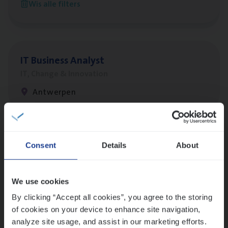
Wis alle filters
Antwerpen
IT
Busi­ness Analyst
IT, Change & Innovation
Antwerpen
Lees onze verhalen
Consent
Details
About
Meer dan collega’s: hoe Julie en Aurélie elkaar
versterken
We use cookies
Mathias houdt van diepgaande dossiers én droge
humor
By clicking “Accept all cookies”, you agree to the storing
of cookies on your device to enhance site navigation,
Thalia zoekt graag oplossingen, in games én op het
analyze site usage, and assist in our marketing efforts.
werk