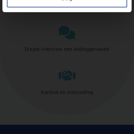
Assessment
Diepte-interview met leidinggevende
Aanbod en onboarding