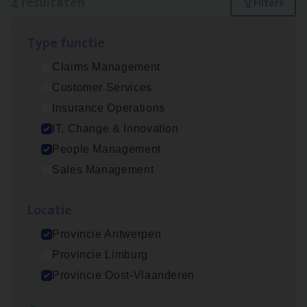
4 resultaten
Filters
Type func­tie
Test Ana­lyst
Claims Management
IT, Change & Innovation
Customer Services
Antwerpen
Insurance Operations
IT, Change & Innovation
People Management
Busi­ness Mana­ger Mari­ne Cargo
Sales Management
People Management, Sales Management
Loca­tie
Antwerpen
Provincie Antwerpen
Provincie Limburg
(Agi­le)
IT
Pro­ject Manager
Provincie Oost-Vlaanderen
IT, Change & Innovation