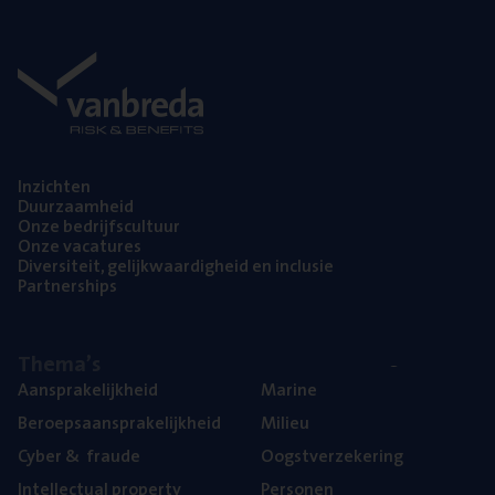
Inzich­ten
Duur­zaam­heid
Onze bedrijfs­cul­tuur
Onze vaca­tu­res
Diver­si­teit, gelijk­waar­dig­heid en inclusie
Part­ner­ships
The­ma’s
Aan­spra­ke­lijk­heid
Mari­ne
Beroeps­aan­spra­ke­lijk­heid
Mili­eu
Cyber
&
fraude
Oogst­ver­ze­ke­ring
Intel­lec­tu­al property
Per­so­nen