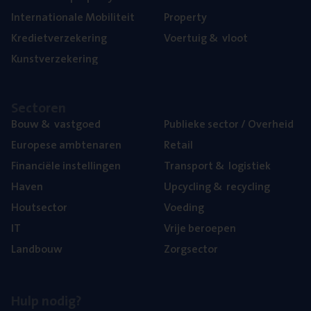
Inter­na­ti­o­na­le Mobiliteit
Pro­per­ty
Kre­diet­ver­ze­ke­ring
Voer­tuig
&
vloot
Kunst­ver­ze­ke­ring
Sec­to­ren
Bouw
&
vastgoed
Publie­ke sec­tor / Overheid
Euro­pe­se ambtenaren
Retail
Finan­ci­ë­le instellingen
Trans­port
&
logistiek
Haven
Upcy­cling
&
recycling
Hout­sec­tor
Voe­ding
IT
Vrije beroe­pen
Land­bouw
Zorg­sec­tor
Hulp nodig?