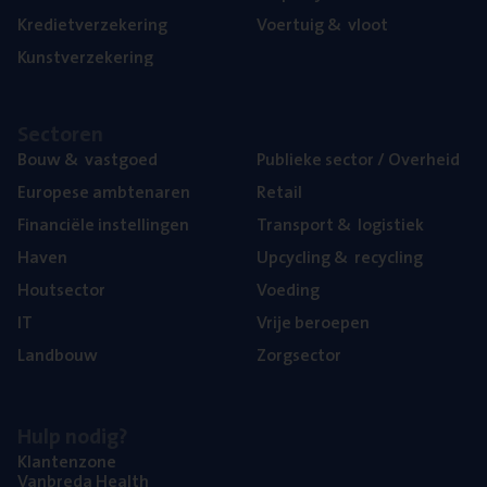
Kre­diet­ver­ze­ke­ring
Voer­tuig
&
vloot
Kunst­ver­ze­ke­ring
Sec­to­ren
Bouw
&
vastgoed
Publie­ke sec­tor / Overheid
Euro­pe­se ambtenaren
Retail
Finan­ci­ë­le instellingen
Trans­port
&
logistiek
Haven
Upcy­cling
&
recycling
Hout­sec­tor
Voe­ding
IT
Vrije beroe­pen
Land­bouw
Zorg­sec­tor
Hulp nodig?
Klan­ten­zo­ne
Van­b­re­da Health