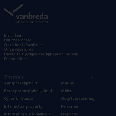
Inzich­ten
Duur­zaam­heid
Onze bedrijfs­cul­tuur
Onze vaca­tu­res
Diver­si­teit, gelijk­waar­dig­heid en inclusie
Part­ner­ships
The­ma’s
Aan­spra­ke­lijk­heid
Mari­ne
Beroeps­aan­spra­ke­lijk­heid
Mili­eu
Cyber
&
fraude
Oogst­ver­ze­ke­ring
Intel­lec­tu­al property
Per­so­nen
Inter­na­ti­o­na­le Mobiliteit
Pro­per­ty