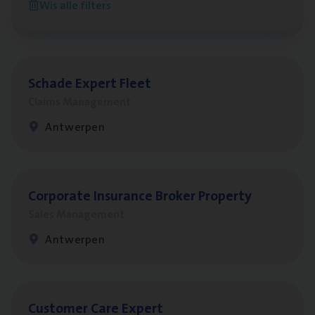
Wis alle filters
Antwerpen
Scha­de Expert Fleet
Claims Management
Antwerpen
Cor­po­ra­te Insu­ran­ce Bro­ker Property
Sales Management
Antwerpen
Cus­to­mer Care Expert