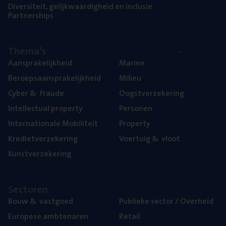
Diver­si­teit, gelijk­waar­dig­heid en inclusie
Part­ner­ships
The­ma’s
Aan­spra­ke­lijk­heid
Mari­ne
Beroeps­aan­spra­ke­lijk­heid
Mili­eu
Cyber
&
fraude
Oogst­ver­ze­ke­ring
Intel­lec­tu­al property
Per­so­nen
Inter­na­ti­o­na­le Mobiliteit
Pro­per­ty
Kre­diet­ver­ze­ke­ring
Voer­tuig
&
vloot
Kunst­ver­ze­ke­ring
Sec­to­ren
Bouw
&
vastgoed
Publie­ke sec­tor / Overheid
Euro­pe­se ambtenaren
Retail