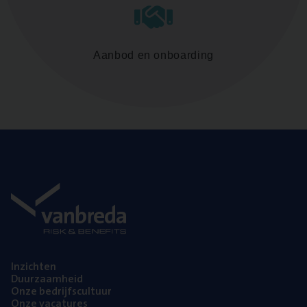
Aanbod en onboarding
Inzich­ten
Duur­zaam­heid
Onze bedrijfs­cul­tuur
Onze vaca­tu­res