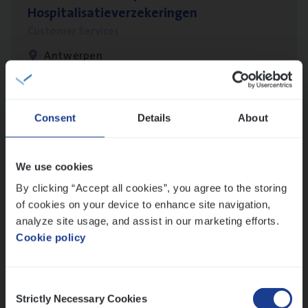
Hospitalisatieverzekeringen
Customer Services
Antwerpen
Insu­ran­ce Bro­ker
KMO
Consent
Details
About
Sales Management
Antwerpen
We use cookies
By clicking “Accept all cookies”, you agree to the storing
of cookies on your device to enhance site navigation,
analyze site usage, and assist in our marketing efforts.
Claims­hand­ler Fleet
&
Bike
Cookie policy
Claims Management
Antwerpen
Consent
Strictly Necessary Cookies
Selection