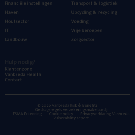
Finan­ci­ë­le instellingen
Trans­port
&
logistiek
Haven
Upcy­cling
&
recycling
Hout­sec­tor
Voe­ding
IT
Vrije beroe­pen
Land­bouw
Zorg­sec­tor
Hulp nodig?
Klan­ten­zo­ne
Van­b­re­da Health
Con­tact
© 2026 Vanbreda Risk & Benefits
Gedragsregels verzekeringsmakelaardij
FSMA Erkenning
Cookie policy
Privacyverklaring Vanbreda
Vulnerability report