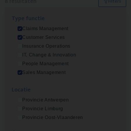
8 resultaten
Filters
Type func­tie
Insu­ran­ce Bro­ker Trans­port
&
Logistiek
Claims Management
Sales Management
Customer Services
Antwerpen
Insurance Operations
IT, Change & Innovation
People Management
Scha­de­be­heer­der verzekeringen
Sales Management
Claims Management
Loca­tie
Sint-Niklaas/Temse
Provincie Antwerpen
Provincie Limburg
Busi­ness Mana­ger Mari­ne Cargo
Provincie Oost-Vlaanderen
People Management, Sales Management