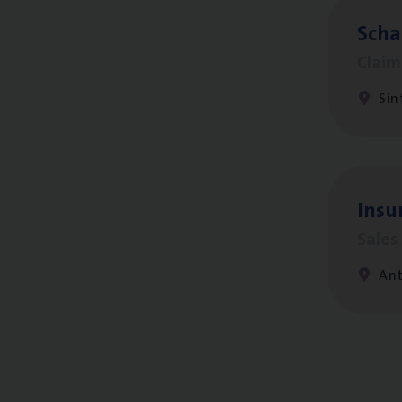
Scha
Clai
Sin
Insu­
Sale
An