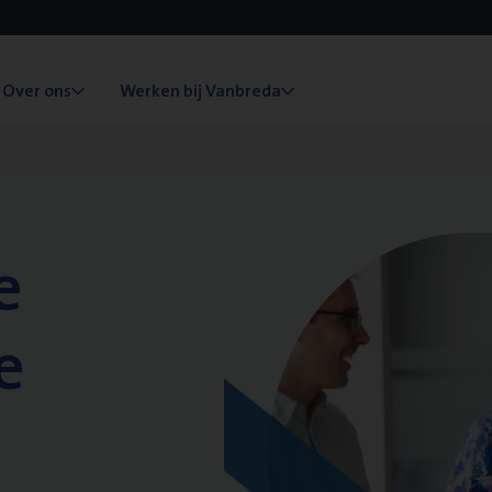
Over ons
Werken bij Vanbreda
e
e