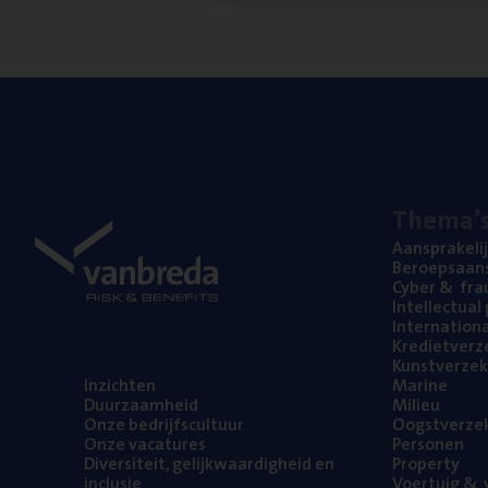
The­ma’
Aan­spra­ke­li
Beroeps­aan­s
Cyber
&
fra
Intel­lec­tu­a
Inter­na­ti­o­
Kre­diet­ver­z
Kunst­ver­ze­k
Inzich­ten
Mari­ne
Duur­zaam­heid
Mili­eu
Onze bedrijfs­cul­tuur
Oogst­ver­ze­
Onze vaca­tu­res
Per­so­nen
Diver­si­teit, gelijk­waar­dig­heid en
Pro­per­ty
inclusie
Voer­tuig
&
v