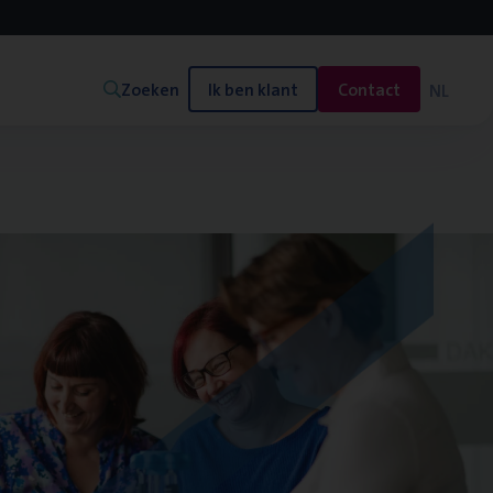
Zoeken
Ik ben klant
Contact
NL