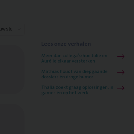
euwste
Lees onze verhalen
Meer dan collega’s: hoe Julie en
Aurélie elkaar versterken
Mathias houdt van diepgaande
dossiers én droge humor
Thalia zoekt graag oplossingen, in
games én op het werk