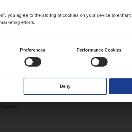
es”, you agree to the storing of cookies on your device to enhanc
marketing efforts.
­de Expert Fleet
ms Management
twerpen
Preferences
Performance Cookies
­ness Mana­ger Mari­ne Cargo
Deny
le Management, Sales Management
twerpen