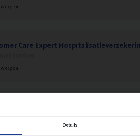
twerpen
to­mer Care Expert Hospitalisatieverzekeri
mer Services
twerpen
o­ra­te Insu­ran­ce Bro­ker Property
s Management
Details
twerpen