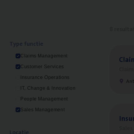
8 resulta
Type func­tie
Claims Management
Clai
Customer Services
Clai
Insurance Operations
An
IT, Change & Innovation
People Management
Sales Management
Insu
Sale
Loca­tie