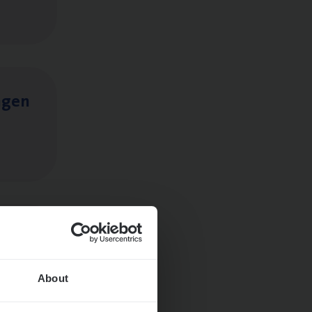
ngen
About