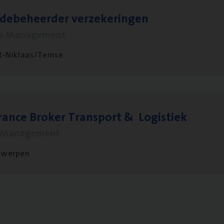
­de­be­heer­der verzekeringen
ms Management
t-Niklaas/Temse
ran­ce Bro­ker Trans­port
&
Logistiek
s Management
twerpen