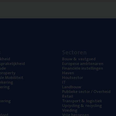
s
Sec­to­ren
jk­heid
Bouw
&
vastgoed
pra­ke­lijk­heid
Euro­pe­se ambtenaren
ude
Finan­ci­ë­le instellingen
l property
Haven
na­le Mobiliteit
Hout­sec­tor
e­ke­ring
IT
e­ring
Land­bouw
Publie­ke sec­tor / Overheid
Retail
ke­ring
Trans­port
&
logistiek
Upcy­cling
&
recycling
Voe­ding
loot
Vrije beroe­pen