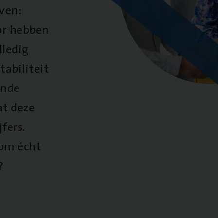
oven:
oor hebben
lledig
tabiliteit
ende
at deze
fers.
 om écht
?