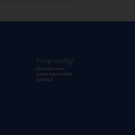
Hulp nodig?
Klan­ten­zo­ne
Van­b­re­da Health
Con­tact