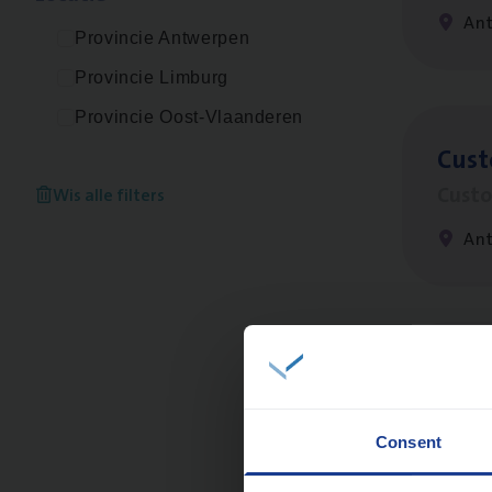
An
Provincie Antwerpen
Provincie Limburg
Provincie Oost-Vlaanderen
Cus­
Custo
Wis alle filters
An
Cor­p
Sale
Consent
An