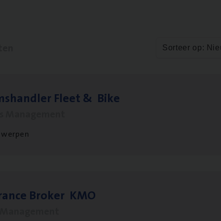
ten
Sorteer op: Ni
ms­hand­ler Fleet
&
Bike
ms Management
twerpen
­ran­ce Bro­ker
KMO
s Management