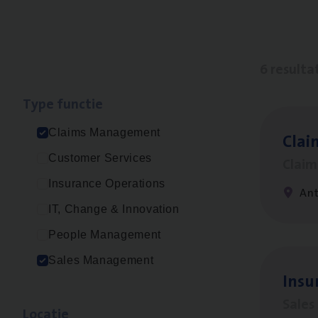
6 resulta
Type func­tie
Claims Management
Clai
Customer Services
Clai
Insurance Operations
An
IT, Change & Innovation
People Management
Sales Management
Insu
Sale
Loca­tie