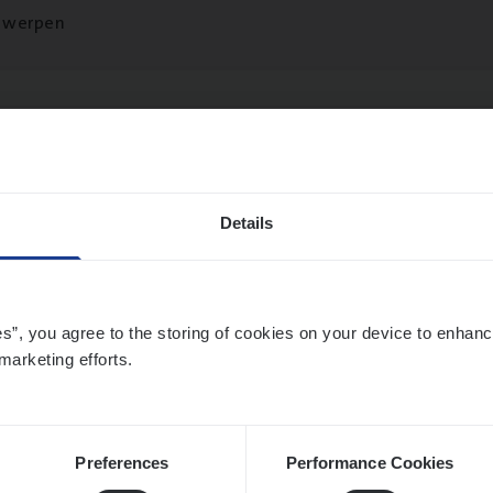
twerpen
o­ra­te Insu­ran­ce Bro­ker Property
s Management
Details
twerpen
es”, you agree to the storing of cookies on your device to enhanc
marketing efforts.
­de Expert Fleet
ms Management
twerpen
Preferences
Performance Cookies