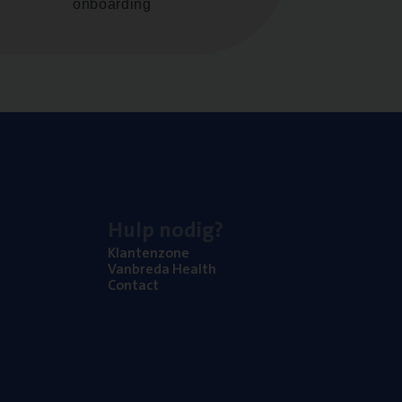
onboarding
Hulp nodig?
Klan­ten­zo­ne
Van­b­re­da Health
Con­tact