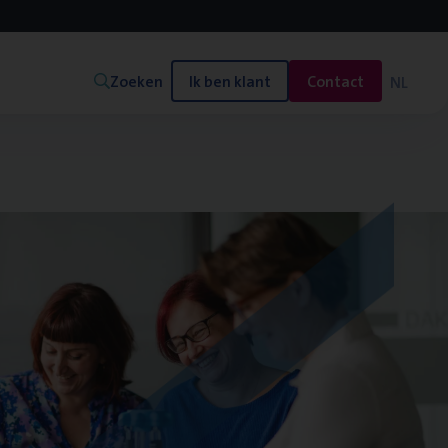
Zoeken
Ik ben klant
Contact
NL