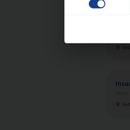
Busi
Peop
An
Insu­
Sale
An