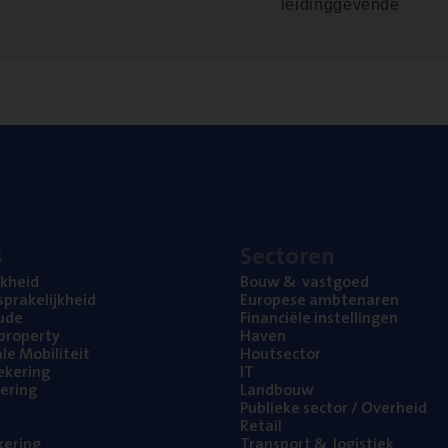
leidinggevende
s
Sec­to­ren
jk­heid
Bouw
&
vastgoed
pra­ke­lijk­heid
Euro­pe­se ambtenaren
ude
Finan­ci­ë­le instellingen
l property
Haven
na­le Mobiliteit
Hout­sec­tor
e­ke­ring
IT
e­ring
Land­bouw
Publie­ke sec­tor / Overheid
Retail
ke­ring
Trans­port
&
logistiek