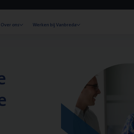
Over ons
Werken bij Vanbreda
e
e