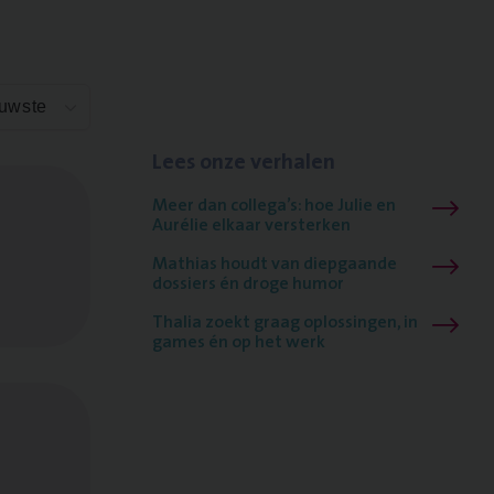
euwste
Lees onze verhalen
Meer dan collega’s: hoe Julie en
Aurélie elkaar versterken
Mathias houdt van diepgaande
dossiers én droge humor
Thalia zoekt graag oplossingen, in
games én op het werk