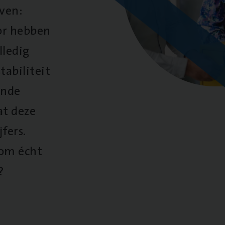
oven:
oor hebben
lledig
tabiliteit
ende
at deze
fers.
 om écht
?