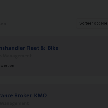
ten
Sorteer op: Ni
ms­hand­ler Fleet
&
Bike
ms Management
twerpen
­ran­ce Bro­ker
KMO
s Management