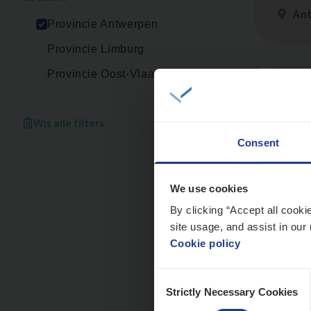
An
Provincie Antwerpen
Provincie Limburg
Provincie Oost-Vlaanderen
Cor­p
Sale
Wis alle filters
Consent
An
We use cookies
By clicking “Accept all cooki
site usage, and assist in our 
Scha
Cookie policy
Clai
Consent
An
Strictly Necessary Cookies
Selection