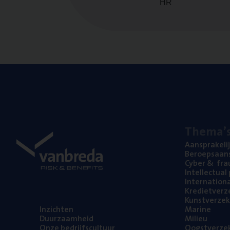
HR
The­ma’
Aan­spra­ke­li
Beroeps­aan­s
Cyber
&
fra
Intel­lec­tu­a
Inter­na­ti­o­
Kre­diet­ver­z
Kunst­ver­ze­k
Inzich­ten
Mari­ne
Duur­zaam­heid
Mili­eu
Onze bedrijfs­cul­tuur
Oogst­ver­ze­