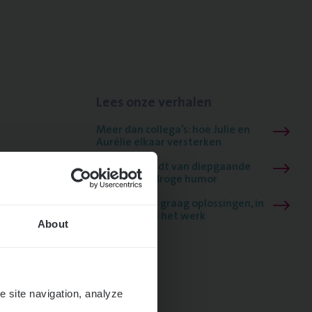
Lees onze verhalen
Meer dan collega’s: hoe Julie en
Aurélie elkaar versterken
Mathias houdt van diepgaande
dossiers én droge humor
Thalia zoekt graag oplossingen, in
games én op het werk
About
e site navigation, analyze