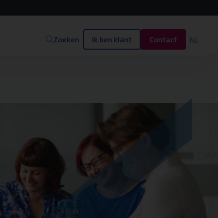
Zoeken
Ik ben klant
Contact
NL