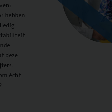
oven:
oor hebben
lledig
tabiliteit
ende
at deze
fers.
 om écht
?