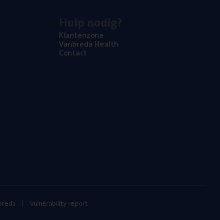
Hulp nodig?
Klan­ten­zo­ne
Van­b­re­da Health
Con­tact
nbreda
Vulnerability report