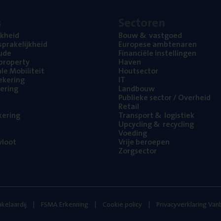
s
Sec­to­ren
jk­heid
Bouw
&
vastgoed
pra­ke­lijk­heid
Euro­pe­se ambtenaren
ude
Finan­ci­ë­le instellingen
l property
Haven
na­le Mobiliteit
Hout­sec­tor
e­ke­ring
IT
e­ring
Land­bouw
Publie­ke sec­tor / Overheid
Retail
ke­ring
Trans­port
&
logistiek
Upcy­cling
&
recycling
Voe­ding
loot
Vrije beroe­pen
Zorg­sec­tor
kelaardij
FSMA Erkenning
Cookie policy
Privacyverklaring Va