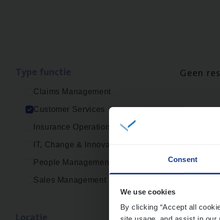
Type func­tie
Geen re
Claims Management
Customer Services
Insurance Operations
IT, Change & Innovation
Consent
People Management
Sales Management
We use cookies
By clicking “Accept all cooki
Loca­tie
site usage, and assist in our 