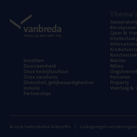
The­ma’
Aan­spra­ke­li
Beroeps­aan­s
Cyber
&
fra
Intel­lec­tu­a
Inter­na­ti­o­
Kre­diet­ver­z
Kunst­ver­ze­k
Inzich­ten
Mari­ne
Duur­zaam­heid
Mili­eu
Onze bedrijfs­cul­tuur
Oogst­ver­ze­
Onze vaca­tu­res
Per­so­nen
Diver­si­teit, gelijk­waar­dig­heid en
Pro­per­ty
inclusie
Voer­tuig
&
v
Part­ner­ships
© 2026 Vanbreda Risk & Benefits
Gedragsregels verzekeringsma