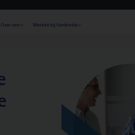
Over ons
Werken bij Vanbreda
e
e