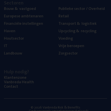
Sec­to­ren
Bouw
&
vastgoed
Publie­ke sec­tor / Overheid
Euro­pe­se ambtenaren
Retail
Finan­ci­ë­le instellingen
Trans­port
&
logistiek
Haven
Upcy­cling
&
recycling
Hout­sec­tor
Voe­ding
IT
Vrije beroe­pen
Land­bouw
Zorg­sec­tor
Hulp nodig?
Klan­ten­zo­ne
Van­b­re­da Health
Con­tact
© 2026 Vanbreda Risk & Benefits
Gedragsregels verzekeringsmakelaardij