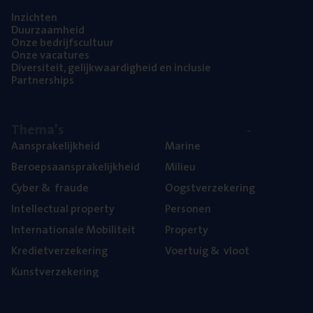
Inzich­ten
Duur­zaam­heid
Onze bedrijfs­cul­tuur
Onze vaca­tu­res
Diver­si­teit, gelijk­waar­dig­heid en inclusie
Part­ner­ships
The­ma’s
Aan­spra­ke­lijk­heid
Mari­ne
Beroeps­aan­spra­ke­lijk­heid
Mili­eu
Cyber
&
fraude
Oogst­ver­ze­ke­ring
Intel­lec­tu­al property
Per­so­nen
Inter­na­ti­o­na­le Mobiliteit
Pro­per­ty
Kre­diet­ver­ze­ke­ring
Voer­tuig
&
vloot
Kunst­ver­ze­ke­ring