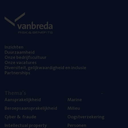
Inzich­ten
Duur­zaam­heid
Onze bedrijfs­cul­tuur
Onze vaca­tu­res
Diver­si­teit, gelijk­waar­dig­heid en inclusie
Part­ner­ships
The­ma’s
Aan­spra­ke­lijk­heid
Mari­ne
Beroeps­aan­spra­ke­lijk­heid
Mili­eu
Cyber
&
fraude
Oogst­ver­ze­ke­ring
Intel­lec­tu­al property
Per­so­nen