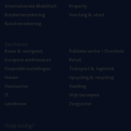
Inter­na­ti­o­na­le Mobiliteit
Pro­per­ty
Kre­diet­ver­ze­ke­ring
Voer­tuig
&
vloot
Kunst­ver­ze­ke­ring
Sec­to­ren
Bouw
&
vastgoed
Publie­ke sec­tor / Overheid
Euro­pe­se ambtenaren
Retail
Finan­ci­ë­le instellingen
Trans­port
&
logistiek
Haven
Upcy­cling
&
recycling
Hout­sec­tor
Voe­ding
IT
Vrije beroe­pen
Land­bouw
Zorg­sec­tor
Hulp nodig?