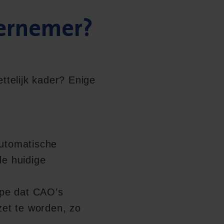
vernemer?
ttelijk kader? Enige
automatische
de huidige
ipe dat CAO’s
et te worden, zo