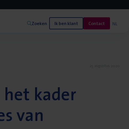
Zoeken
Ik ben klant
Contact
NL
25 augustus 2020
 het kader
es van