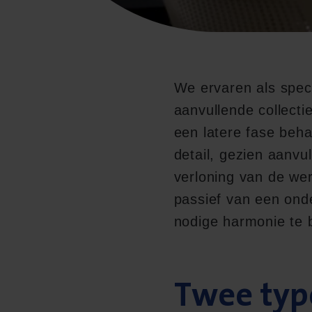
We ervaren als speci
aanvullende collecti
een latere fase beh
detail, gezien aanv
verloning van de we
passief van een ond
nodige harmonie te
Twee typ