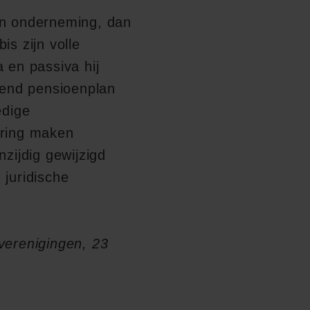
an onderneming, dan
s zijn volle
 en passiva hij
lend pensioenplan
edige
ering maken
zijdig gewijzigd
juridische
verenigingen, 23