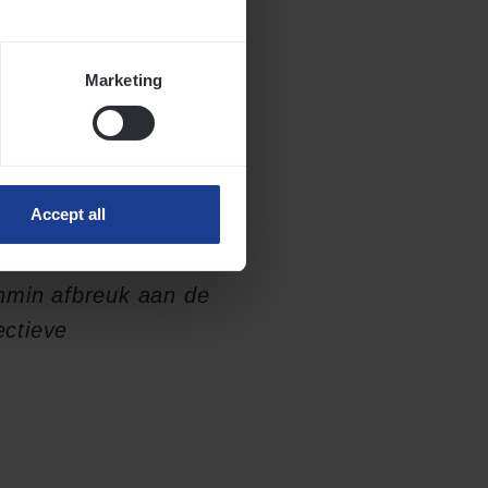
) en komen we in
Marketing
 tot een
g moeten houden met
ft te maken met het
lt dat ze “
niet de
Accept all
telsels inzake
 hoofde van
enmin afbreuk aan de
ectieve